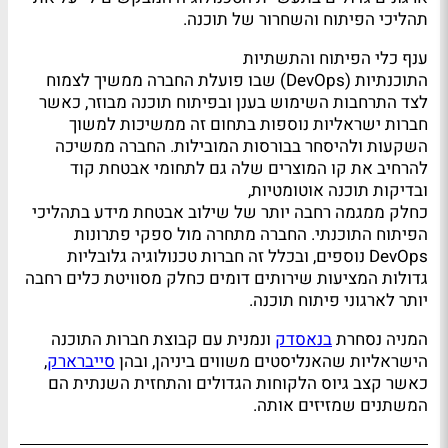
תהליכי הפיתוח והשחרור של תוכנה.
ענף כלי הפיתוח והתשתיות
התוכנתיות (DevOps) שבו פועלת החברה ממשיך לצמוח
לצד התרחבות השימוש בענן ובפיתוח תוכנה מבוזר, כאשר
חברות ישראליות נוספות בתחום זה ממשיכות למשוך
השקעות ולהיסחר בבורסות המובילות. החברה ממשיכה
להרחיב את קו המוצרים שלה גם לתחומי אבטחת קוד
ובדיקות תוכנה אוטומטיות,
כחלק ממגמה רחבה יותר של שילוב אבטחת מידע בתהליכי
הפיתוח התוכנתי. החברה מתחרה מול ספקי פתרונות
DevOps נוספים, ובכלל זה חברות טכנולוגיה גלובליות
גדולות המציעות שירותים דומים כחלק מסוויטת כלים רחבה
יותר לארגוני פיתוח תוכנה.
המניה נסחרת
בנאסדק
ונמנית עם קבוצת חברות התוכנה
הישראליות שהאנליסטים משווים ביניהן, ובהן
סייברארק
,
כאשר קצב גיוס הלקוחות הגדולים והתחזית השנתית הם
המשתנים שמזיזים אותה.