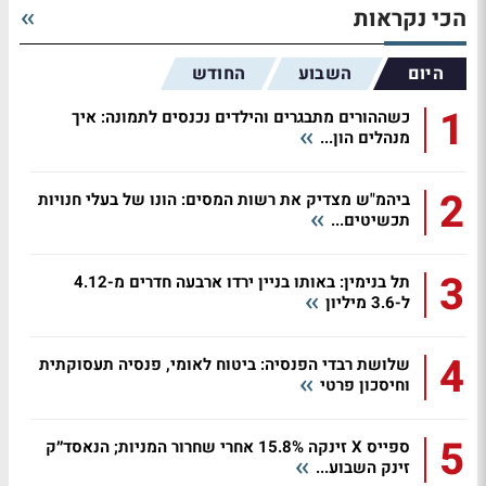
הכי נקראות
היום
השבוע
החודש
1
כשההורים מתבגרים והילדים נכנסים לתמונה: איך
מנהלים הון...
2
ביהמ"ש מצדיק את רשות המסים: הונו של בעלי חנויות
תכשיטים...
3
תל בנימין: באותו בניין ירדו ארבעה חדרים מ-4.12
ל-3.6 מיליון
4
שלושת רבדי הפנסיה: ביטוח לאומי, פנסיה תעסוקתית
וחיסכון פרטי
5
ספייס X זינקה 15.8% אחרי שחרור המניות; הנאסד״ק
זינק השבוע...