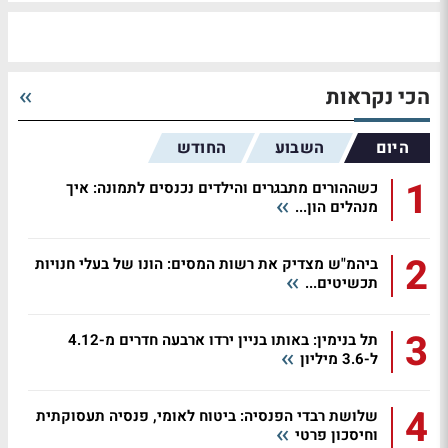
הכי נקראות
היום
השבוע
החודש
1
כשההורים מתבגרים והילדים נכנסים לתמונה: איך
מנהלים הון...
2
ביהמ"ש מצדיק את רשות המסים: הונו של בעלי חנויות
תכשיטים...
3
תל בנימין: באותו בניין ירדו ארבעה חדרים מ-4.12
ל-3.6 מיליון
4
שלושת רבדי הפנסיה: ביטוח לאומי, פנסיה תעסוקתית
וחיסכון פרטי