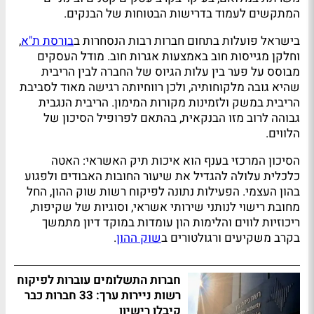
המתקשים לעמוד בדרישות הבטוחות של הבנקים.
בישראל פועלות בתחום חברות רבות הנסחרות ב
בורסת ת"א
,
וחלקן מגייסות חוב באמצעות אגרות חוב. מודל העסקים
מבוסס על פער בין עלות הגיוס של החברה לבין הריבית
שהיא גובה מלקוחותיה, ולכן רווחיותה רגישה מאוד לסביבת
הריבית במשק ולזמינות מקורות המימון. הריבית הנגבית
גבוהה לרוב מזו הבנקאית, בהתאם לפרופיל הסיכון של
הלווים.
הסיכון המרכזי בענף הוא איכות תיק האשראי: האטה
כלכלית עלולה להגדיל את שיעור החובות האבודים ולפגוע
בהון העצמי. הפעילות נתונה לפיקוח רשות שוק ההון, החל
מחובת רישוי לנותני שירותי אשראי, וסוגיות של שקיפות,
ריכוזיות לווים והלימות הון עומדות במוקד דיון מתמשך
בקרב משקיעים ורגולטורים ב
שוק ההון
.
חברות התשלומים עוברות לפיקוח
רשות ניירות ערך: 33 חברות כבר
קיבלו רישיון