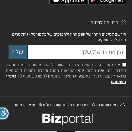
הרשמה לדיוור
הירשם לסיכום היומי של שוק ההון ולמבזקים של ביזפורטל - ניוזלטרים
חובה לכל משקיע
אני מאשר קבלת שני ניוזלטרים, אשר כל אחד מהווה רשימת תפוצה
נפרדת, בנושאים סיכום יומי והתראות חמות וקבלת דיוורים פרסומיים
בדואר אלקטרוני ו/ או באמצעות הסלולר בהתאם למפורט בסעיף 10
בתנאי
השימוש
כל הזכויות שמורות לחברת ביזפורטל תקשורת בע"מ ©
|
תנאי שימוש