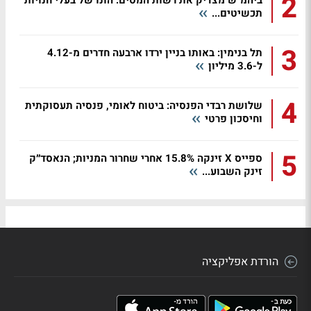
2
ביהמ"ש מצדיק את רשות המסים: הונו של בעלי חנויות
תכשיטים...
3
תל בנימין: באותו בניין ירדו ארבעה חדרים מ-4.12
ל-3.6 מיליון
4
שלושת רבדי הפנסיה: ביטוח לאומי, פנסיה תעסוקתית
וחיסכון פרטי
5
ספייס X זינקה 15.8% אחרי שחרור המניות; הנאסד״ק
זינק השבוע...
הורדת אפליקציה