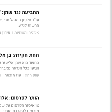
התביעה נגד שמן: "
עו"ד חלפון המנהל תביעה
הרשות לני"ע
אנרגיה ותשתיות
מירון א
|
תחת חקירה: בן אל
החשד הוא שבן אליעזר ק
הגיעו ככל הנראה מאברהם
שוק ההון
עוז מוכתר
4
|
|
הותר לפרסום: אלו
צו איסור הפרסום על שמו
מובאים להארכת מעצר