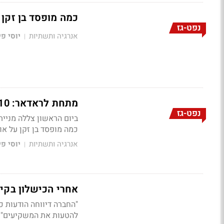
כמה מופסד בן זקן 
נפט-גז
אנרגיה ותשתיות
יוסי פי
|
מתחת לראדאר: 10 ימים מהכישלון בקידוח 'שמן' - איך מתנהגת המניה?
נפט-גז
ביום הראשון צללה מניית שמן בכמעט 90%. ג'קי בן זקן הביע אמו
כמה מופסד בן זקן על א
אנרגיה ותשתיות
יוסי פי
|
אחרי הכישלון בקיד
"החברה דיווחה הודעות כ
להטעות את המשקיעים"