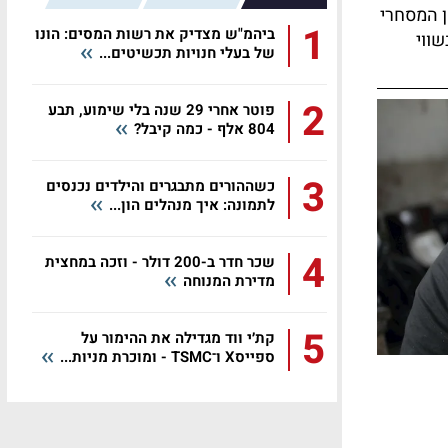
ן המסחרי
1
ביהמ"ש מצדיק את רשות המסים: הונו
ווי
של בעלי חנויות תכשיטים...
2
פוטר אחרי 29 שנה בלי שימוע, תבע
804 אלף - כמה קיבל?
3
כשההורים מתבגרים והילדים נכנסים
לתמונה: איך מנהלים הון...
4
שכר חדר ב-200 דולר - וזכה במחצית
מדירת המנוחה
5
קת׳י ווד מגדילה את ההימור על
ספייסX ו־TSMC - ומוכרת מניות...