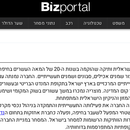
משפט
טכנולוגיה
רכב
נתוני מסחר
שער הדולר
שמן היא חברה ישראלית ותיקה שהוקמה בשנות ה-20 של המאה הע
ור שמנים אכילים, סבונים ושמנים תעשייתיים. החברה נמנתה עם
תיים המרכזיים בארץ ישראל בתקופת המנדט הבריטי ובעשורים
ום המדינה. מוצריה נמכרו במשך עשורים בשוק המקומי ושימש
מזון והניקיון הישראלית המתפתחת.
 החברה את פעילותה התעשייתית והתמקדה בניהול נכסי מקרקע
שטחי המפעל לשעבר בחיפה, ופעלה כחברת אחזקות בתחום ה
נדל
ות הוותיקות הרשומות למסחר בישראל. המסחר במניית החברה 
תקופתיות המתפרסמות בדוחותיה.