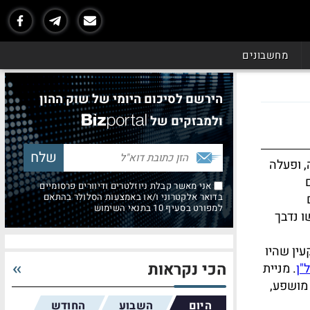
מחשבונים
הירשם לסיכום היומי של שוק ההון
ולמבזקים של
שרים בחיפה, ופעלה
אני מאשר קבלת ניוזלטרים ודיוורים פרסומיים
בדואר אלקטרוני ו/או באמצעות הסלולר בהתאם
למפורט בסעיף 10 בתנאי השימוש
ו נדבך
ין שהיו
הכי נקראות
"ן
. מניית
מושפע,
היום
השבוע
החודש