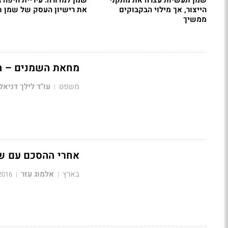
שמן תעשיות עצרה את מתקני
שמן למדורה: עיריית חיפה 
הייצור, אך מילוי הבקבוקים
את רישיון העסק של שמן 
ממשיך
מחאת השמנים – ה
משפט
עו"ד לילך דניאל
|
אחרי ההסכם עם שר
בארץ
אלמוג עזר
2016
|
|