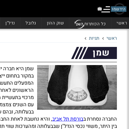
הירשמו
ראשי
שוק ההון
גלובל
נדל"ן
כל הכותרות
ראשי
תגיות
שמן
במקור בתחום ייצ
המפעלים התעשיי
הראשונים לאחר ק
מרכזי בתעשיית ה
עם השנים צמצמה
בבעלותה, ובהם 
החברה נסחרת ב
בורסת תל אביב
, והיא נחשבת לאחת החבר
בין היתר, משווי נכסי הנדל"ן שבבעלותה ומהערכות שווי 