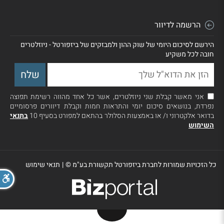
הרשמה לדיוור
הירשם לסיכום היומי של שוק ההון ולמבזקים של ביזפורטל - ניוזלטרים
חובה לכל משקיע
אני מאשר קבלת שני ניוזלטרים, אשר כל אחד מהווה רשימת תפוצה
נפרדת, בנושאים סיכום יומי והתראות חמות וקבלת דיוורים פרסומיים
בדואר אלקטרוני ו/ או באמצעות הסלולר בהתאם למפורט בסעיף 10
בתנאי
השימוש
כל הזכויות שמורות לחברת ביזפורטל תקשורת בע"מ ©
|
תנאי שימוש