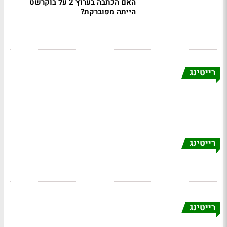
האם הכתבה בערוץ 2 על בוקרשט
הייתה מפוברקת?
רייטינג
רייטינג
רייטינג