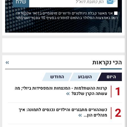
אני מאשר קבלת ניוזלטרים ודיוורים פרסומיים בדואר אלקטרוני
ו/או באמצעות הסלולר בהתאם למפורט בסעיף 10 בתנאי השימוש
הכי נקראות
היום
השבוע
החודש
1
קרנות ההשתלמות - המנצחות והמפסידות ביולי; מה
עשתה הקרן שלכם?
2
כשההורים מתבגרים והילדים נכנסים לתמונה: איך
מנהלים הון...