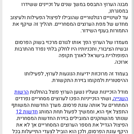
מבנה הערוץ התבסס במשך שנים על זכיינים ששידרו
במסגרתו,
עד לשינויים רגולטוריים שהובילו לפיצול הפעילות ולעיצוב
מחדש של מפת הערוצים המסחריים. תהליך זה שיקף את
התמורות בענף השידור.
מעמדו של הערוץ הפך אותו לגורם מרכזי בשוק הפרסום
ובשיח הציבורי, ותכניותיו היו לחלק בלתי נפרד מהתרבות
הפופולרית בישראל לאורך תקופה
ארוכה.
בעמוד זה מרוכזות ידיעות הנוגעות לערוץ, לפעילותו
ההיסטורית ולמקומו בזירת התקשורת.
מודל הזכיינות שעליו נשען הערוץ פוצל בהחלטת
הרשות
השנייה
, ושתי הזכייניות הפכו לערוצים מסחריים נפרדים
המתחרים על אותה עוגת פרסום. מערך החדשות המשותף
התפצל אף הוא, וממשיך לפעול תחת המותג
חדשות 12
שנותר מהשחקנים המובילים בזירת החדשות המסחרית.
הפיצול הגדיל את מספר הערוצים המסחריים אך לא את
היקף עוגת הפרסום, ולכן הוא הוביל לצעדי התייעלות בכל