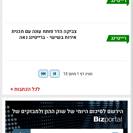
רייטינג
צביקה הדר פותח עונה עם תכנית
אירוח בשישי - ברייטינג נאה
רייטינג
מציג דף 1 מתוך 13
לכל הכתבות +
הירשם לסיכום היומי של שוק ההון ולמבזקים של