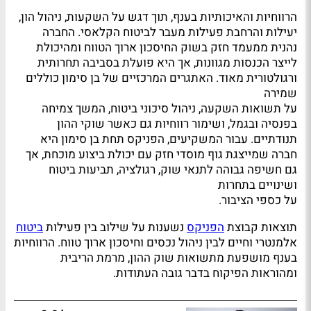
הרווחיות והאיכותיות בענף, תוך דגש על השקעות, ניהול הון,
יעילות והרחבת פעילות מעבר לביטוח הקלאסי. החברה
נהנית ממעמד חזק בשוק החיסכון ארוך הטווח ומהיכולת
לייצר הכנסות מגוונות, אך היא פועלת בסביבה תחרותית
ורגולטורית מאוד. האתגרים המרכזיים של בן סימון כוללים
שמירה
על תשואות השקעה, ניהול סיכוני ביטוח, המשך צמיחה
בפנסיה ובגמל, ושימור רווחיות גם כאשר שוקי ההון
תנודתיים. עבור המשקיעים, הפניקס תחת בן סימון היא
חברה שמייצגת גוף מוסדי חזק עם יכולת ביצוע מוכחת, אך
גם חשיפה גבוהה לתנאי שוק, רגולציה, תביעות ביטוח
ושינויים בתחרות
על כספי הציבור.
תוצאות קבוצת
הפניקס
נשענות על שילוב בין פעילות
ביטוח
אלמנטרי וחיים לבין ניהול נכסים וחיסכון ארוך טווח. הרווחיות
בענף מושפעת מתשואות שוק ההון, מרמת הריבית
ומהוראות הפיקוח בדבר גובה העתודות.