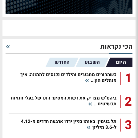
הכי נקראות
היום
השבוע
החודש
1
כשההורים מתבגרים והילדים נכנסים לתמונה: איך
מנהלים הון...
2
ביהמ"ש מצדיק את רשות המסים: הונו של בעלי חנויות
תכשיטים...
3
תל בנימין: באותו בניין ירדו ארבעה חדרים מ-4.12
ל-3.6 מיליון