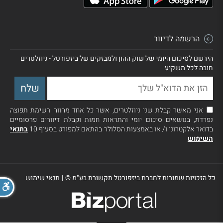
הרשמה לדיוור
הירשם לסיכום היומי של שוק ההון ולמבזקים של ביזפורטל - ניוזלטרים
חובה לכל משקיע
אני מאשר קבלת שני ניוזלטרים, אשר כל אחד מהווה רשימת תפוצה
נפרדת, בנושאים סיכום יומי והתראות חמות וקבלת דיוורים פרסומיים
בדואר אלקטרוני ו/ או באמצעות הסלולר בהתאם למפורט בסעיף 10
בתנאי
השימוש
כל הזכויות שמורות לחברת ביזפורטל תקשורת בע"מ ©
|
תנאי שימוש