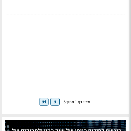
מציג דף 1 מתוך 6
הירשם לסיכום היומי של שוק ההון ולמבזקים של