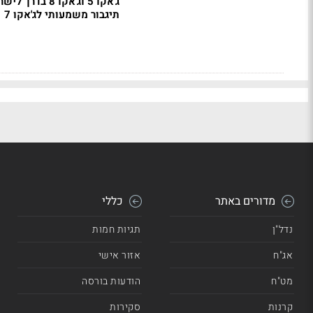
ג'אקו 5 וג'אקו 8 בדרך
תיגבור משמעותי לג'אקו 7
מדורים באתר
כללי
נדל"ן
תגיות חמות
אג"ח
אזור אישי
מט"ח
הודעות בורסה
קרנות
סקירות