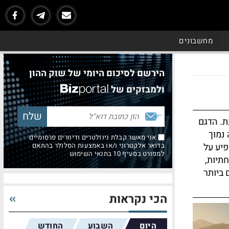
מחשבונים
הירשם לסיכום היומי של שוק ההון
ולמבזקים של
ת. הדגם
 נמוך
אני מאשר קבלת ניוזלטרים ודיוורים פרסומיים
פיע על
בדואר אלקטרוני ו/או באמצעות הסלולר בהתאם
למפורט בסעיף 10 בתנאי השימוש
תיות,
 ביותר
הכי נקראות
היום
השבוע
החודש