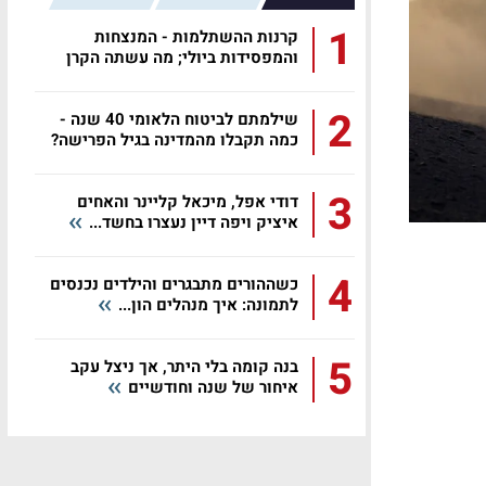
1
קרנות ההשתלמות - המנצחות
והמפסידות ביולי; מה עשתה הקרן
שלכם?
2
שילמתם לביטוח הלאומי 40 שנה -
כמה תקבלו מהמדינה בגיל הפרישה?
3
דודי אפל, מיכאל קליינר והאחים
איציק ויפה דיין נעצרו בחשד...
4
כשההורים מתבגרים והילדים נכנסים
לתמונה: איך מנהלים הון...
5
בנה קומה בלי היתר, אך ניצל עקב
איחור של שנה וחודשיים