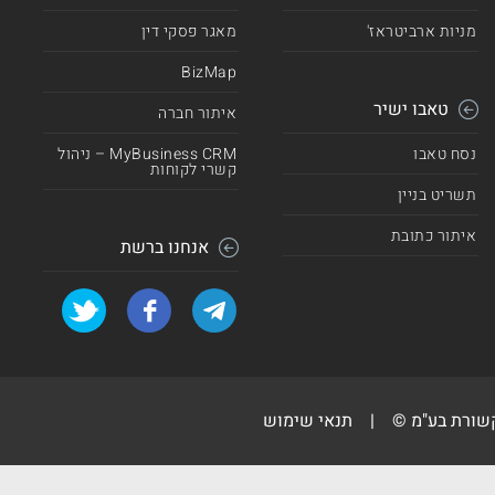
מניות ארביטראז'
מאגר פסקי דין
BizMap
טאבו ישיר
איתור חברה
נסח טאבו
MyBusiness CRM – ניהול
קשרי לקוחות
תשריט בניין
איתור כתובת
אנחנו ברשת
קשורת בע"מ ©
|
תנאי שימוש