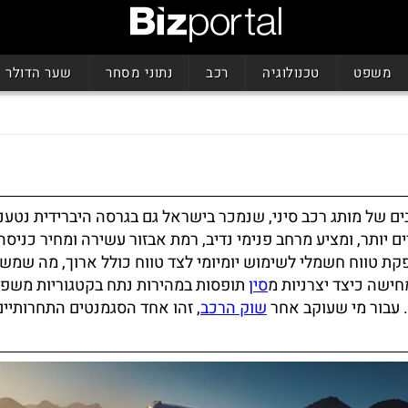
משפט
טכנולוגיה
רכב
נתוני מסחר
שער הדולר
ושבים של מותג רכב סיני, שנמכר בישראל גם בגרסה היברידית נטענ
ם יותר, ומציע מרחב פנימי נדיב, רמת אבזור עשירה ומחיר כניסה
ת טווח חשמלי לשימוש יומיומי לצד טווח כולל ארוך, מה שמש
ישה כיצד יצרניות מ
סין
תופסות במהירות נתח בקטגוריות משפח
. עבור מי שעוקב אחר
שוק הרכב
, זהו אחד הסגמנטים התחרותיים