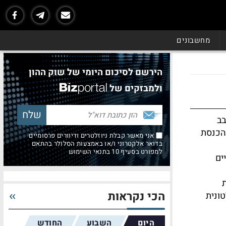
מחשבונים
הירשם לסיכום היומי של שוק ההון
ולמבזקים של
בב
 הכנסת
אני מאשר קבלת ניוזלטרים ודיוורים פרסומיים
בדואר אלקטרוני ו/או באמצעות הסלולר בהתאם
למפורט בסעיף 10 בתנאי השימוש
ים
הכי נקראות
ונית
היום
השבוע
החודש