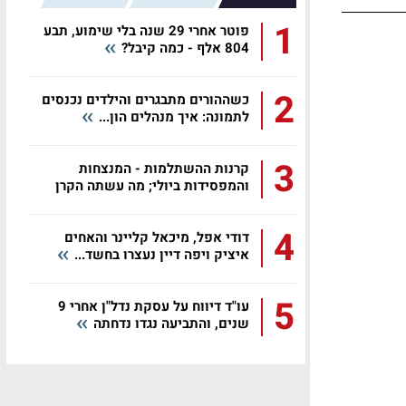
1
פוטר אחרי 29 שנה בלי שימוע, תבע
804 אלף - כמה קיבל?
2
כשההורים מתבגרים והילדים נכנסים
לתמונה: איך מנהלים הון...
3
קרנות ההשתלמות - המנצחות
והמפסידות ביולי; מה עשתה הקרן
שלכם?
4
דודי אפל, מיכאל קליינר והאחים
איציק ויפה דיין נעצרו בחשד...
5
עו"ד דיווח על עסקת נדל"ן אחרי 9
שנים, והתביעה נגדו נדחתה