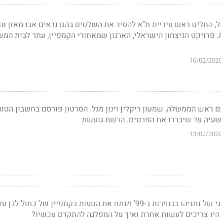
 החליט ראש עיריית ת"א להסיר את השלטים בהם נראים אבו מאזן והנ
. פרויקט הניצחון הישראלי, הארגון שמאחורי הקמפיין, עתר לבית המש
16/02/202
 ראש הממשלה, שמעון ריקלין וינון מגל. הסרטון פורסם בחשבון הטוו
השעיה עד שיבררו את הפרטים. הרשת גועשת
13/02/202
מי שהיה היועץ האסטרטגי של נתניהו בבחירות ב-99' מנתח את הטעות בקמפיין של כחול
היו צריכים לעשות אחרת ואיך על המפלגה להתקדם עכשיו?