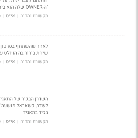
"התנהגות עבריינית", על 
"ה-OWNER שלה הוא בית קזינו"
תקשורת ומדיה
אייס
0
|
|
לאחר שהשתתף בסרטון הת
שיחת בירור בה הוחלט ע
תקשורת ומדיה
אייס
0
|
|
השדרן הבכיר של התאגיד
לשדר, כשאראל מושעה". 
בכיר בתאגיד
תקשורת ומדיה
אייס
0
|
|