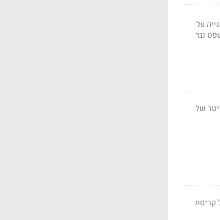
ייה על
פט נגד
יטר של
 לבן על קריסת