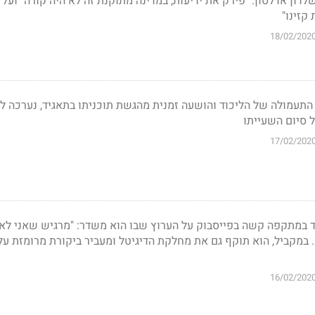
שלדון אדלסון: "פירק את ידיעות, במדינה מתוקנת זה לא היה קורה" ועל 
18/02/202
עמולה של הליכוד והושעה זמנית מהגשת תוכניתו בתאגיד, נערכה לס
ל סיום השעייתו
17/02/202
 במתקפה קשה בפייסבוק על הערוץ שבו הוא משדר: "מרגיש שאני לא 
במקביל, הוא תוקף גם את מחלקת הדיגיטל ומעביר ביקורת מרומזת על
16/02/202