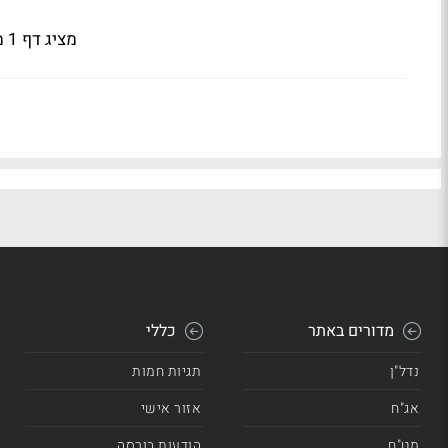
מציג דף 1 מתוך 3
מדורים באתר
כללי
נדל"ן
תגיות חמות
אג"ח
אזור אישי
מט"ח
הודעות בורסה