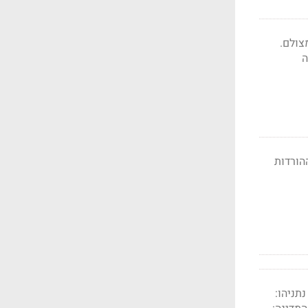
צולם.
ה
 נתניהו: