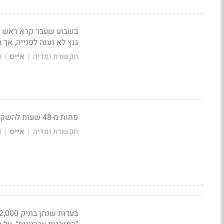
בשבוע שעבר קרא ראש הממ
גנץ לא נענה לפנייה, אך 
תקשורת ומדיה
אייס
0
|
|
פחות מ-48 שעות להשקת האפליקציה החדשה של חדשות 12, כובשת N12 את צמרת רשימת ההורדות
תקשורת ומדיה
אייס
0
|
|