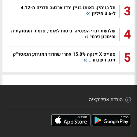
3
תל בנימין: באותו בניין ירדו ארבעה חדרים מ-4.12
ל-3.6 מיליון
4
שלושת רבדי הפנסיה: ביטוח לאומי, פנסיה תעסוקתית
וחיסכון פרטי
5
ספייס X זינקה 15.8% אחרי שחרור המניות; הנאסד״ק
זינק השבוע...
הורדת אפליקציה