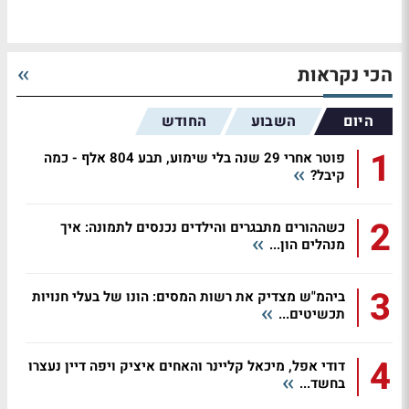
הכי נקראות
היום
השבוע
החודש
1
פוטר אחרי 29 שנה בלי שימוע, תבע 804 אלף - כמה
קיבל?
2
כשההורים מתבגרים והילדים נכנסים לתמונה: איך
מנהלים הון...
3
ביהמ"ש מצדיק את רשות המסים: הונו של בעלי חנויות
תכשיטים...
4
דודי אפל, מיכאל קליינר והאחים איציק ויפה דיין נעצרו
בחשד...