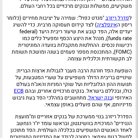
משקיעים, ממשלות ובנקים מרכזיים בכל רחבי העולם.
ל
פדרל ריזרב
"מנדט כפול": שמירה על יציבות מחירים (כלומר
ריסון ה
אינפלציה
) לצד קידום תעסוקה מרבית. כדי להשיג
יעדים אלה, הפד קובע את שיעור ריבית היעד (federal
funds rate), מנהל את היצע הכסף ומפעיל כלים כמו
רכישות נכסים. ההחלטות מתקבלות בוועדה המוניטרית
(FOMC), המתכנסת מספר פעמים בשנה ומושכת תשומת
לב תקשורתית וכלכלית עצומה.
השפעת הפד חורגת הרבה מעבר לגבולות ארצות הברית:
שינויים בריבית הדולר משפיעים על שערי המטבעות, על
תנועות ההון הגלובליות ועל שוקי המניות והאג"ח בעולם
כולו, ובכללם בישראל. בנקים מרכזיים אחרים, ובהם
ECB
האירופי ו
בנק ישראל
, מתחשבים במהלכי הפד בעת גיבוש
מדיניותם, אף שהם פועלים באופן עצמאי.
הפדרל ריזרב בנוי ממערכת של בנקים אזוריים ומ"מועצת
הנגידים" המרכזית בוושינגטון, ובראשו עומד יו"ר הנחשב
לאחד האנשים המשפיעים בכלכלה העולמית. הפד מתוכנן
לפעול כגוף עצמאי, במטרה לבודד את המדיניות המוניטרית