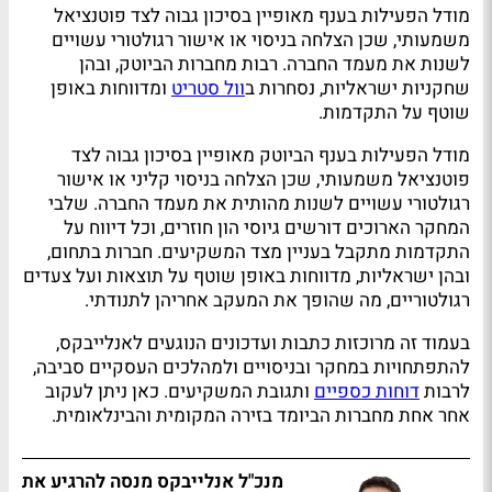
מודל הפעילות בענף מאופיין בסיכון גבוה לצד פוטנציאל
משמעותי, שכן הצלחה בניסוי או אישור רגולטורי עשויים
לשנות את מעמד החברה. רבות מחברות הביוטק, ובהן
שחקניות ישראליות, נסחרות ב
וול סטריט
ומדווחות באופן
שוטף על התקדמות.
מודל הפעילות בענף הביוטק מאופיין בסיכון גבוה לצד
פוטנציאל משמעותי, שכן הצלחה בניסוי קליני או אישור
רגולטורי עשויים לשנות מהותית את מעמד החברה. שלבי
המחקר הארוכים דורשים גיוסי הון חוזרים, וכל דיווח על
התקדמות מתקבל בעניין מצד המשקיעים. חברות בתחום,
ובהן ישראליות, מדווחות באופן שוטף על תוצאות ועל צעדים
רגולטוריים, מה שהופך את המעקב אחריהן לתנודתי.
בעמוד זה מרוכזות כתבות ועדכונים הנוגעים לאנלייבקס,
להתפתחויות במחקר ובניסויים ולמהלכים העסקיים סביבה,
לרבות
דוחות כספיים
ותגובת המשקיעים. כאן ניתן לעקוב
אחר אחת מחברות הביומד בזירה המקומית והבינלאומית.
מנכ"ל אנלייבקס מנסה להרגיע את