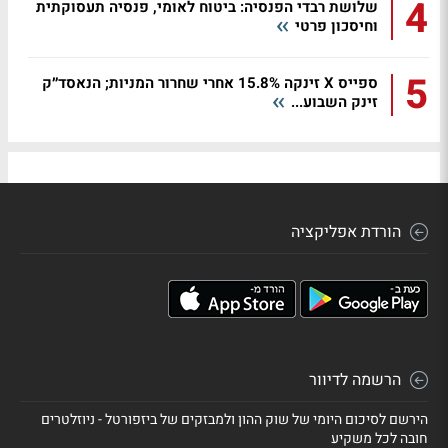
4
שלושת רבדי הפנסיה: ביטוח לאומי, פנסיה תעסוקתית
וחיסכון פרטי
5
ספייס X זינקה 15.8% אחרי שחרור המניות; הנאסד״ק
זינק השבוע...
הורדת אפליקציה
הרשמה לדיוור
הירשם לסיכום היומי של שוק ההון ולמבזקים של ביזפורטל - ניוזלטרים
חובה לכל משקיע