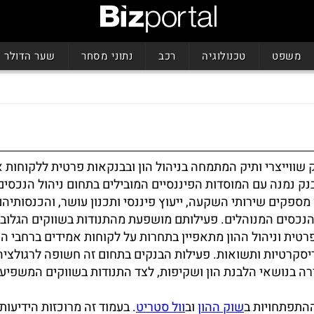
משפט
טכנולוגיה
רכב
נתוני מסחר
שער הדולר
ק שווייצרי ותיק המתמחה בניהול הון ובבנקאות פרטית ללקוחות 
נק נמנה עם המוסדות הפיננסיים המובילים בתחום ניהול הנכסים 
 מספקים שירותי השקעה, ייעוץ פיננסי ותכנון עושר, והכנסותיהם
הנכסים המנוהלים. פעילותם מושפעת מהתנודות בשווקים הגלובל
טית וניהול ההון מתאפיין בתחרות על לקוחות אמידים ברחבי הע
דיסקרטיות ותשואות. פעילות הבנקים בתחום זה חשופה לרגולציה
רה בנושאי הלבנת הון ושקיפות, לצד התנודות בשווקים המשפיעו
ההתפתחויות ב
שוק ההון
וב
וול סטריט
. בעמוד זה מרוכזות הידיעות