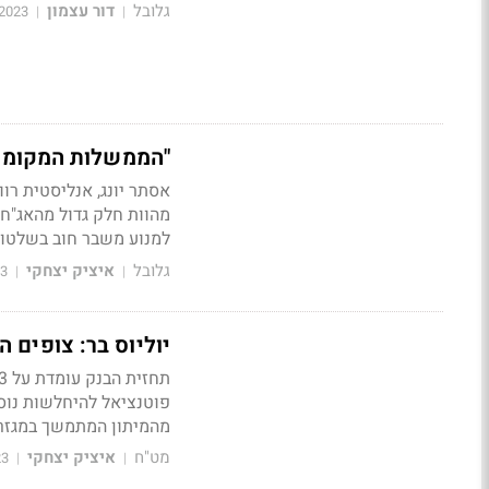
גלובל
דור עצמון
2023
|
|
"הממשלות המקומיו
אסתר יונג, אנליסטית רו
מהוות חלק גדול מהאג"ח
למנוע משבר חוב בשלטונ
גלובל
איציק יצחקי
23
|
|
יוליוס בר: צופים היחלשות ב
מהמיתון המתמשך במגזר 
מט"ח
איציק יצחקי
23
|
|