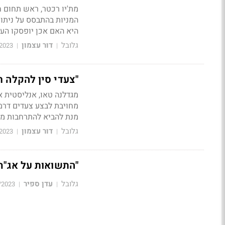
מת'יו רכטר, ראש תחום ח
המניות בהתבסס על נית
היא האם אכן יופסקו הע
גלובל
דור עצמון
2023
|
|
"צעדי סין להקלה ר
מגדלנה טאו, אנליסטית אס
מחויבת לבצע צעדים דרמט
מנת להביא להתרחבות מה
גלובל
דור עצמון
2023
|
|
"התשואות על אג"ח 
גלובל
עדן ספיר
/2023
|
|