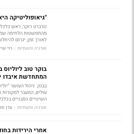
"גיאופוליטיקה היא
נורברט רוקר, ראש כלכלה
מהתפשטות הלחימה שמחז
לאורך זמן, יגרום להיח
אנרגיה ותשתיות
רוי שיי
|
בוקר טוב ליוליוס 
המתחדשת איבדו יותר מ-50% מ
בבנק ניהול העושר "יול
עולים, המעבר למקורות 
השינויים המבניים בכלכ
אנרגיה ותשתיות
עדן ספ
|
אחרי הירידות בחוד