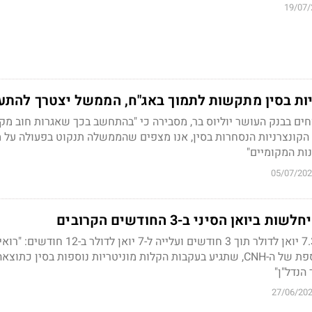
19/07/
ת בסין מתקשות לתמוך באג"ח, הממשל יצטרך להתע
וחים בבנק העושר יוליוס בר, מסבירה כי "בהתחשב בכך שאגרות חוב מק
 הקונצרניות הנסחרות בסין, אנו מצפים שהממשלה תנקוט בפעולה על 
ות המקומיים"
05/07/20
יואן הסיני ב-3 החודשים הקרובים
תחזית הבנק עומדת על 7.3 יואן לדולר תוך 3 חודשים ועלייה ל-7 יואן לדולר ב-12 חודש
פוטנציאל להיחלשות נוספת של ה-CNH, שתגיע בעקבות הקלות מוניטריות נוספות בסין כתוצא
הנדל"ן"
27/06/20