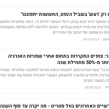
 רק 'רעש' בשביל הנפט, החששות יתפוגגו"
 ומחקר הדור הבא בבנק ניהול העושר יוליוס בר, כותב שלמרות החשש
יקים את מחיריהנפט גבוהים - המשך הלחימה ללא הסלמה משמעותית
לשות ההשפעה של המצב על המחירים
נמן
24/10/2023
|
בר: צופים התקררות בתחום אחרי שמניות האנרגיה
תחילת שנה
יוס בר" עשו הערכת מצב לסקטור הנפט והגיעו למסקנה שלמרות שמחיר
אנרגיה חלופיים ממשיך להתעצם, המעבר לאנרגיה מתחדשת יעמוד במר
לה בעשור הקרוב
יר
28/09/2023
|
שיים האחרונים בוול סטריט - מה יקרה עד סוף השנה