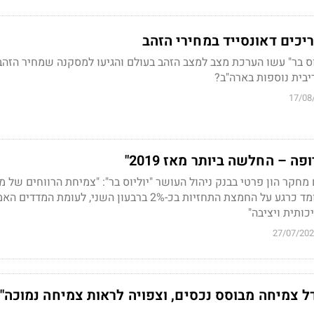
ריכים דאונסייד במחירי הזהב
וס בר" עשו הערכת מצב למצב הזהב בעולם והגיעו למסקנה שמחיר הזהב 
ריבית נוספות בארה"ב?
17/08
ה – החלשה ביותר מאז 2019"
מחקר הון פרטי בבנק ניהול העושר "יוליוס בר": "צמיחת הרווחים של מד
Stoxx 600 האירופאי, עומד כרגע על החמצת התחזיות בכ-2% ברבעון השני, לעומת
ותית ויציבה"
27/07/20
 צמיחה מבוסס נכסים, וצפויה לראות צמיחה נמוכה"