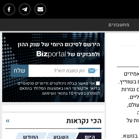
מחשבונים
הירשם לסיכום היומי של שוק ההון
ולמבזקים של
אמידים
בשווייץ.
אני מאשר קבלת ניוזלטרים ודיוורים פרסומיים
 נגזרות
בדואר אלקטרוני ו/או באמצעות הסלולר בהתאם
למפורט בסעיף 10 בתנאי השימוש
יים.
ולם,
הכי נקראות
ת על
 בנושא.
היום
השבוע
החודש