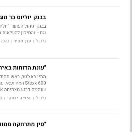
בבנק יוליוס בר מע
בבנק ניהול העושר "יולי
וגם - והסיכון להעלאות 
גלובל
עדן ספיר
/2023
|
|
"עונת הדוחות באירופ
מתיו ראצ'טר, ראש תחום 
שנהנים כרגע מצמיחה איכ
גלובל
איציק יצחקי
23
|
|
"סין מתרחקת ממודל