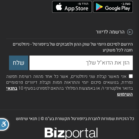
הרשמה לדיוור
הירשם לסיכום היומי של שוק ההון ולמבזקים של ביזפורטל - ניוזלטרים
חובה לכל משקיע
אני מאשר קבלת שני ניוזלטרים, אשר כל אחד מהווה רשימת תפוצה
נפרדת, בנושאים סיכום יומי והתראות חמות וקבלת דיוורים פרסומיים
בדואר אלקטרוני ו/ או באמצעות הסלולר בהתאם למפורט בסעיף 10
בתנאי
השימוש
כל הזכויות שמורות לחברת ביזפורטל תקשורת בע"מ ©
|
תנאי שימוש