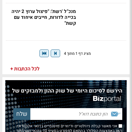
מנכ"ל 'רשת': "פיצול ערוץ 2 יהיה
בכייה לדורות, חייבים איחוד עם
קשת"
מציג דף 1 מתוך 4
לכל הכתבות +
הירשם לסיכום היומי של שוק ההון ולמבזקים של
אני מאשר קבלת ניוזלטרים ודיוורים פרסומיים בדואר אלקטרוני
ו/או באמצעות הסלולר בהתאם למפורט בסעיף 10 בתנאי השימוש