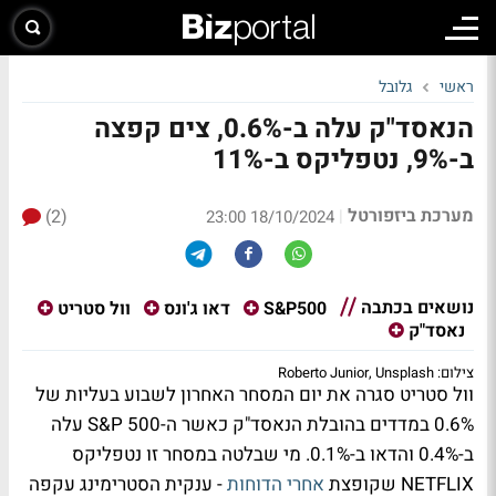
ראשי
גלובל
הנאסד"ק עלה ב-0.6%, צים קפצה
ב-9%, נטפליקס ב-11%
מערכת ביזפורטל
(2)
|
18/10/2024 23:00
נושאים בכתבה
S&P500
דאו ג'ונס
וול סטריט
נאסד"ק
צילום: Roberto Junior, Unsplash
וול סטריט סגרה את יום המסחר האחרון לשבוע בעליות של
0.6% במדדים בהובלת הנאסד"ק כאשר ה-S&P 500 עלה
ב-0.4% והדאו ב-0.1%. מי שבלטה במסחר זו נטפליקס
NETFLIX שקופצת
אחרי הדוחות
- ענקית הסטרימינג עקפה