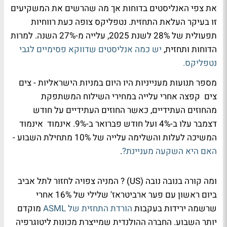
את צפי האנליסטים בדוחות אך מה שהרשים את המשקיעים
זו בעיקר העלאת התחזית. נטפליקס צופה כעת רווחיות
תפעולית של 28% לשנת 2025, עלייה מ-27% השנה. למרות
הדוחות ותחזית,
יש כמה אנליסטים שדווקא פסימיים לגבי
נטפליקס.
מספר תנועות מענייניות היו היום במניות הישראליות - צים
צים קפצה אחרי עלייה במחירי השילוח המשתפקת
מהחוזים העתידיים, כאשר החוזים העתידיים על חודש
דצמבר עלו ב-4% ועל חודש פברואר ב-9%. אינמוד אינמוד
המשיכה לעלות והשלימה עלייה של 10% מתחילת השבוע -
האם היא השקעה מעניינת?
.
ומה קורה בנובה נובה (US) ? המניה צפויה לחזור לתל אביב
ביום ראשון עם פער ארביטראז' שלילי של 16% אחרי
שרשמה ירידות בעקבות
הורדת התחזית של ASML
מוקדם
יותר השבוע. החברה ההולנדית שמייצרת מכונות ליטוגרפיה