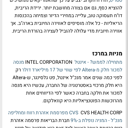
סטריט
, הדו"ח הקרוב יצביע על כך שהאמריקאים ממשיכים
להוציא כסף, גם אם בצורה מחושבת יותר. ירידת הריבית,
דו"ח תעסוקה טוב, עלייה במחירי הדיור וצמיחה בהכנסות
הריאליות - כל אלה מוסיפים לאווירה החיובית בארה"ב. אך
אווירה חיובית מדי עלולה להוביל לעצירה בהורדת הריבית.
מניות במרכז
מתחילה לממש? - אינטל
INTEL CORPORATION
מנסה
למכור חלק מ-Altera לפי שווי של 17 מיליארד דולר
רק
לפני כמה שנים אמר מנכ"ל אינטל, פט גלסינגר, ש-Altera
היא חלק מרכזי באסטרטגיה של החברה, עכשיו היא מנסה
למכור את חלקה בחברה כאשר לפי הדיווחים אחת
מהרוכשות הפוטנציאליות היא קוואלקום.
CVS HEALTH CORP
CVS
מפרסמת אזהרת רווח ומחליפה
מנכ"ל - המניה נופלת ב-9%
חברת הבריאות פרסמה אזהרת