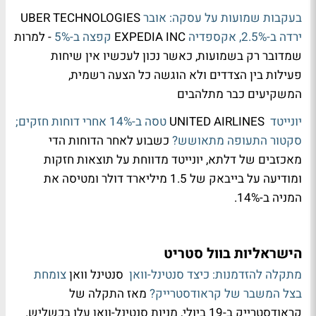
בעקבות שמועות על עסקה: אובר
UBER TECHNOLOGIES
ירדה ב-2.5%, אקספדיה
EXPEDIA INC
קפצה ב-5%
- למרות
שמדובר רק בשמועות, כאשר נכון לעכשיו אין שיחות
פעילות בין הצדדים ולא הוגשה כל הצעה רשמית,
המשקיעים כבר מתלהבים
יונייטד
UNITED AIRLINES
טסה ב-14% אחרי דוחות חזקים;
סקטור התעופה מתאושש?
כשבוע לאחר הדוחות הדי
מאכזבים של דלתא, יונייטד מדווחת על תוצאות חזקות
ומודיעה על בייבאק של 1.5 מיליארד דולר ומטיסה את
המניה ב-14%.
הישראליות בוול סטריט
מתקלה להזדמנות: כיצד סנטינל-וואן
סנטינל וואן
צומחת
בצל המשבר של קראודסטרייק?
מאז התקלה של
קראודסטרייק ב-19 ביולי, מניות סנטינל-וואן עלו בכשליש.