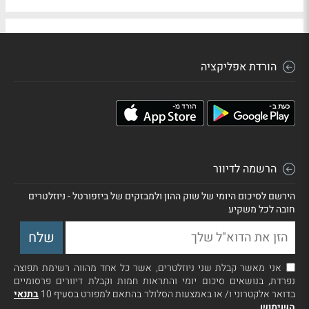
הורדת אפליקציה
הרשמה לדיוור
הירשם לסיכום היומי של שוק ההון ולמבזקים של ביזפורטל - ניוזלטרים
חובה לכל משקיע
אני מאשר קבלת שני ניוזלטרים, אשר כל אחד מהווה רשימת תפוצה
נפרדת, בנושאים סיכום יומי והתראות חמות וקבלת דיוורים פרסומיים
בדואר אלקטרוני ו/ או באמצעות הסלולר בהתאם למפורט בסעיף 10
בתנאי
השימוש