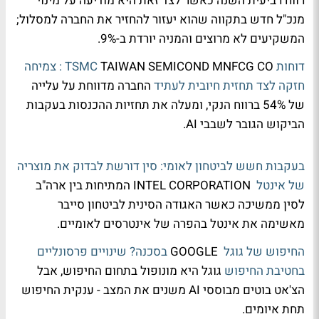
רווח רביעית השנה כאשר לצד זאת היא מודיעה על מינוי
מנכ"ל חדש בתקווה שהוא יעזור להחזיר את החברה למסלול;
המשקיעים לא מרוצים והמניה יורדת ב-9%.
דוחות TSMC
TAIWAN SEMICOND MNFCG CO
: צמיחה
חזקה לצד תחזית חיובית לעתיד
החברה מדווחת על עלייה
של 54% ברווח הנקי, ומעלה את תחזיות ההכנסות בעקבות
הביקוש הגובר לשבבי AI.
בעקבות חשש לביטחון לאומי: סין דורשת לבדוק את מוצריה
של אינטל
INTEL CORPORATION המתיחות בין ארה"ב
לסין ממשיכה כאשר האגודה הסינית לביטחון סייבר
מאשימה את אינטל בהפרה של אינטרסים לאומיים.
החיפוש של גוגל
GOOGLE
בסכנה? שינויים פרסונליים
בחטיבת החיפוש
גוגל היא מונופול בתחום החיפוש, אבל
הצ'אט בוטים מבוססי AI משנים את המצב - ענקית החיפוש
תחת איומים.