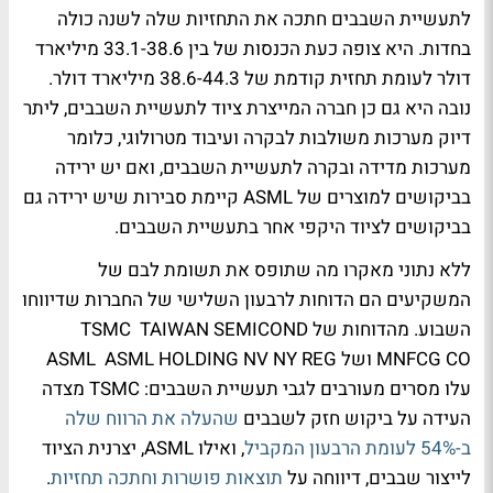
לתעשיית השבבים חתכה את התחזיות שלה לשנה כולה
בחדות. היא צופה כעת הכנסות של בין 33.1-38.6 מיליארד
דולר לעומת תחזית קודמת של 38.6-44.3 מיליארד דולר.
נובה היא גם כן חברה המייצרת ציוד לתעשיית השבבים, ליתר
דיוק מערכות משולבות לבקרה ועיבוד מטרולוגי, כלומר
מערכות מדידה ובקרה לתעשיית השבבים, ואם יש ירידה
בביקושים למוצרים של ASML קיימת סבירות שיש ירידה גם
בביקושים לציוד היקפי אחר בתעשיית השבבים.
ללא נתוני מאקרו מה שתופס את תשומת לבם של
המשקיעים הם הדוחות לרבעון השלישי של החברות שדיווחו
השבוע. מהדוחות של TSMC TAIWAN SEMICOND
MNFCG CO ושל ASML ASML HOLDING NV NY REG
עלו מסרים מעורבים לגבי תעשיית השבבים: TSMC מצדה
העידה על ביקוש חזק לשבבים
שהעלה את הרווח שלה
ב-54% לעומת הרבעון המקביל
, ואילו ASML, יצרנית הציוד
לייצור שבבים, דיווחה על
תוצאות פושרות וחתכה תחזיות
.