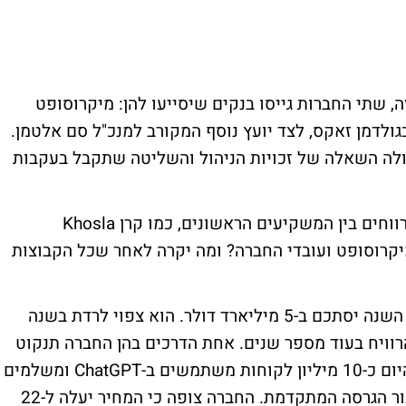
 שתי החברות גייסו בנקים שיסייעו להן: מיקרוסופט
סטנלי, ו-OpenAI מסתייעת בגולדמן זאקס, לצד יועץ נוסף המקורב למנכ"ל סם אלטמן.
ולה השאלה של זכויות הניהול והשליטה שתקבל בעקבות
השינוי מעלה שאלות נוספות: כיצד יחולקו הרווחים בין המשקיעים הראשונים, כמו קרן Khosla
 לבין מיקרוסופט ועובדי החברה? ומה יקרה לאחר שכל הקבוצות
OpenAI אומנם עדיין מפסידה כאשר ההפסד השנה יסתכם ב-5 מיליארד דולר. הוא צפוי לרדת בשנה
ויח בעוד מספר שנים. אחת הדרכים בהן החברה תנקוט
כדי להגיע לרווח היא העלאת מחירים: נכון להיום כ-10 מיליון לקוחות משתמשים ב-ChatGPT ומשלמים
ל-OpenAI דמי מנוי של כ-20 דולר בחודש עבור הגרסה המתקדמת. החברה צופה כי המחיר יעלה ל-22