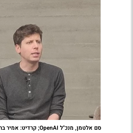
סם אלטמן, מנכ"ל OpenAI; קרדיט: אמיר ברקול