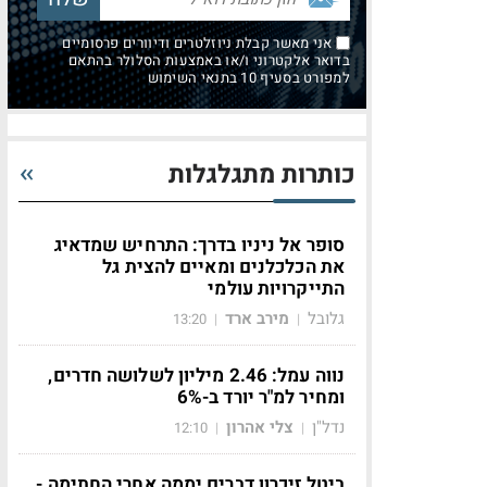
אני מאשר קבלת ניוזלטרים ודיוורים פרסומיים
בדואר אלקטרוני ו/או באמצעות הסלולר בהתאם
למפורט בסעיף 10 בתנאי השימוש
כותרות מתגלגלות
סופר אל ניניו בדרך: התרחיש שמדאיג
את הכלכלנים ומאיים להצית גל
התייקרויות עולמי
גלובל
מירב ארד
13:20
|
|
נווה עמל: 2.46 מיליון לשלושה חדרים,
ומחיר למ"ר יורד ב-6%
נדל"ן
צלי אהרון
12:10
|
|
ביטל זיכרון דברים יממה אחרי החתימה -