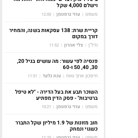
וישלם 4,000 שקל
משפט
עוזי גרסטמן
12:00
|
|
קריית שרת: 138 עסקאות בשנה, והמחיר
דורך במקום
נדל"ן
צלי אהרון
11:52
|
|
פנסיה לפי עשור: מה עושים בגיל 20,
30, 40, 50 ו-60
חיסכון ארוך טווח
ענת גלעד
11:51
|
|
השוכר תבע את בעל הדירה - "לא טיפל
ברטיבות" - פסק הדין מפתיע
משפט
עוזי גרסטמן
10:21
|
|
חוב מזונות של 1.9 מיליון שקל התברר
כשגוי ונמחק
משפט
עוזי גרסטמן
11:25
|
|