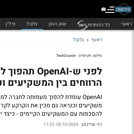
הירשמו
ראשי
שוק ההון
גלובל
נדל"ן
כל הכותרות
ראשי
גלובל
צילום: ויקיפדיה - TechCrunch
לפני ש-penAI
הרווחים בין המשקיעים ו
OpenAI עומדת להפוך מעמותה לחברה ל
משקיעים וכנראה גם מכין את הקרקע לקראת
להסכמות עם המשקיעים הקיימים - כיצד יחו
רוי שיינמן
18/10/2024 17:23
|