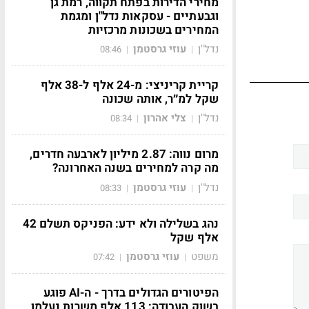
מחירי הדירות בפתח תקווה, רמת גן
וגבעתיים - עסקאות נדל"ן ומגמת
המחירים בשכונות מרכזיות
נדל"ן
עוזי גרסטמן
08:46
|
|
קריית קריניצי: מ-24 אלף ל-38 אלף
שקל למ״ר, אותה שכונה
נדל"ן
צלי אהרון
08:34
|
|
מרום נווה: 2.87 מיליון לארבעה חדרים,
מה קרה למחירים בשנה האחרונה?
נדל"ן
עוזי גרסטמן
08:33
|
|
נהג בשלילה ולא ידע: הפניקס תשלם 42
אלף שקל
משפט
עוזי גרסטמן
07:42
|
|
הפיטורים הגדולים בדרך - ה-AI פוגע
בשוק העבודה: 113 אלף משרות נעלמו