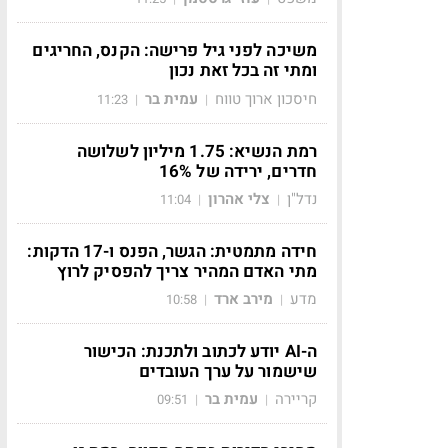
משיכה לפני גיל פרישה: הקנס, החריגים
ומתי זה בכל זאת נכון
חיסכון ארוך טווח
עמית בר
11:23
|
|
רמת הנשיא: 1.75 מיליון לשלושה
חדרים, ירידה של 16%
נדל"ן
צלי אהרון
11:04
|
|
חידה מתמטית: הגשר, הפנס ו-17 הדקות:
מתי האדם המהיר צריך להפסיק לרוץ
מדע
מירב ארד
10:58
|
|
ה-AI יודע לכתוב ולתכנת: הכישור
שישמור על ערך העובדים
קריירה
עמית בר
09:51
|
|