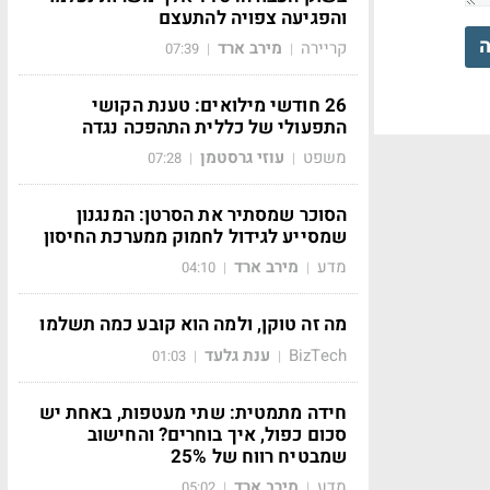
והפגיעה צפויה להתעצם
ה
קריירה
מירב ארד
07:39
|
|
26 חודשי מילואים: טענת הקושי
התפעולי של כללית התהפכה נגדה
משפט
עוזי גרסטמן
07:28
|
|
הסוכר שמסתיר את הסרטן: המנגנון
שמסייע לגידול לחמוק ממערכת החיסון
מדע
מירב ארד
04:10
|
|
מה זה טוקן, ולמה הוא קובע כמה תשלמו
BizTech
ענת גלעד
01:03
|
|
חידה מתמטית: שתי מעטפות, באחת יש
סכום כפול, איך בוחרים? והחישוב
שמבטיח רווח של 25%
מדע
מירב ארד
05:02
|
|