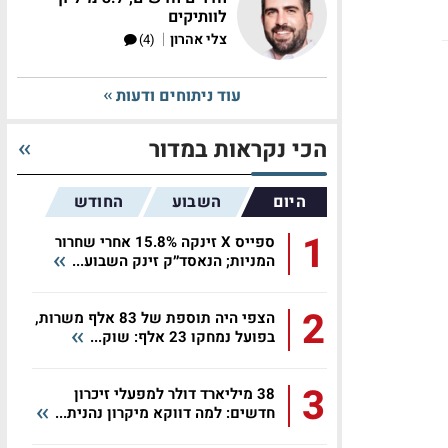
לוותיקים
|
צלי אהרון
(4)
עוד ניתוחים ודעות
הכי נקראות במדור
היום
השבוע
החודש
1
ספייס X זינקה 15.8% אחרי שחרור
המניות; הנאסד״ק זינק השבוע...
2
הצפי היה תוספת של 83 אלף משרות,
בפועל נמחקו 23 אלף: שוק...
3
38 מיליארד דולר למפעלי זיכרון
חדשים: למה דווקא מיקרון נהנית...