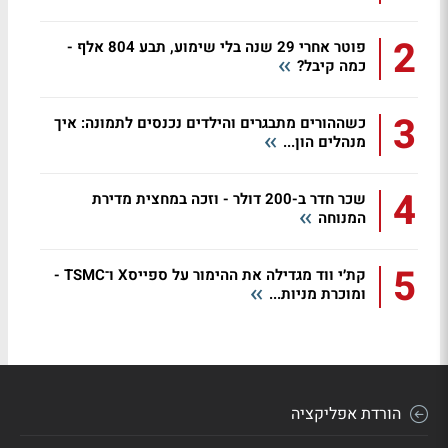
2
פוטר אחרי 29 שנה בלי שימוע, תבע 804 אלף -
כמה קיבל?
3
כשההורים מתבגרים והילדים נכנסים לתמונה: איך
מנהלים הון...
4
שכר חדר ב-200 דולר - וזכה במחצית מדירת
המנוחה
5
קת׳י ווד מגדילה את ההימור על ספייסX ו־TSMC -
ומוכרת מניות...
הורדת אפליקציה