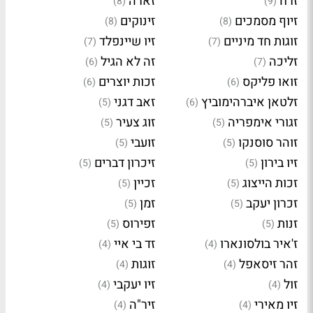
זרח
זארה
(8)
(9)
זיוף מסמכים
זינוקים
(8)
(8)
זוגות חד מיניים
זיו שיינפלד
(7)
(7)
זליכה
זה לא הגיל
(6)
(7)
זואו פליקס
זכות יוצרים
(6)
(6)
זלטאן איברהימוביץ
זאב דגני
(5)
(6)
זגורי אימפריה
זוג צעיר
(5)
(5)
זוהר סוסנקו
זועבי
(5)
(5)
זיו בירון
זיכרון דברים
(5)
(5)
זכות הייצוג
זכיין
(5)
(5)
זכרון יעקב
זמן
(5)
(5)
זנות
זפירוס
(5)
(5)
ז'איר בולסונארו
זד בי איי
(4)
(4)
זהר זיסאפל
זוגות
(4)
(4)
זול
זיו יעקבי
(4)
(4)
זיו מאירי
זיר"ה
(4)
(4)