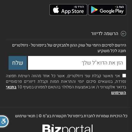
הרשמה לדיוור
הירשם לסיכום היומי של שוק ההון ולמבזקים של ביזפורטל - ניוזלטרים
חובה לכל משקיע
אני מאשר קבלת שני ניוזלטרים, אשר כל אחד מהווה רשימת תפוצה
נפרדת, בנושאים סיכום יומי והתראות חמות וקבלת דיוורים פרסומיים
בדואר אלקטרוני ו/ או באמצעות הסלולר בהתאם למפורט בסעיף 10
בתנאי
השימוש
כל הזכויות שמורות לחברת ביזפורטל תקשורת בע"מ ©
|
תנאי שימוש