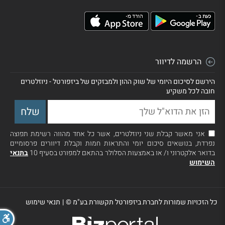
הרשמה לדיוור
הירשם לסיכום היומי של שוק ההון ולמבזקים של ביזפורטל - ניוזלטרים
חובה לכל משקיע
אני מאשר קבלת שני ניוזלטרים, אשר כל אחד מהווה רשימת תפוצה
נפרדת, בנושאים סיכום יומי והתראות חמות וקבלת דיוורים פרסומיים
בדואר אלקטרוני ו/ או באמצעות הסלולר בהתאם למפורט בסעיף 10
בתנאי
השימוש
כל הזכויות שמורות לחברת ביזפורטל תקשורת בע"מ ©
|
תנאי שימוש