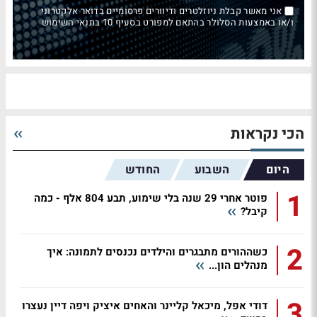
אני מאשר קבלת ניוזלטרים ודיוורים פרסומיים בדואר אלקטרוני
ו/או באמצעות הסלולר בהתאם למפורט בסעיף 10 בתנאי השימוש
הכי נקראות
היום
השבוע
החודש
1
פוטר אחרי 29 שנה בלי שימוע, תבע 804 אלף - כמה
קיבל?
2
כשההורים מתבגרים והילדים נכנסים לתמונה: איך
מנהלים הון...
3
דודי אפל, מיכאל קליינר והאחים איציק ויפה דיין נעצרו