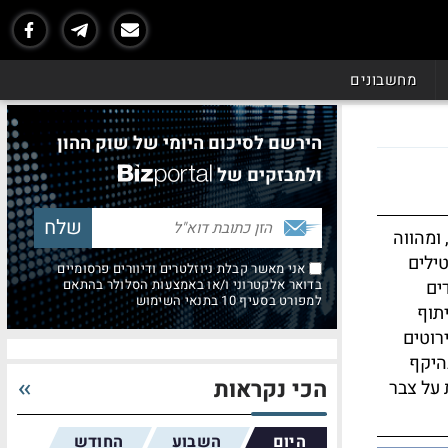
מחשבונים
הירשם לסיכום היומי של שוק ההון
ולמבזקים של
 ומהווה
ילים
אני מאשר קבלת ניוזלטרים ודיוורים פרסומיים
ים
בדואר אלקטרוני ו/או באמצעות הסלולר בהתאם
למפורט בסעיף 10 בתנאי השימוש
תוף
רוטים
היקף
הכי נקראות
 על צבר
היום
השבוע
החודש