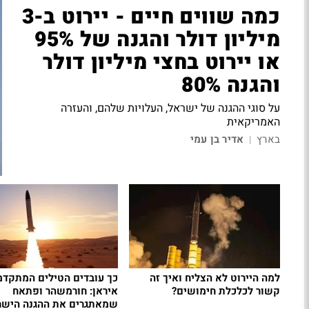
כמה שווים חיים - יירוט ב-3
מיליון דולר והגנה של 95%
או יירוט בחצי מיליון דולר
והגנה 80%
על סוגי ההגנה של ישראל, העלויות שלהם, והעזרה
האמריקאית
בארץ
אדיר בן עמי
|
למה היירוט לא הצליח ואיך זה
כך עובדים הטילים המתקדמ
קשור לכלכלת חימושים?
איראן: חורמשהר ופתאח
שמאתגרים את ההגנה הישר