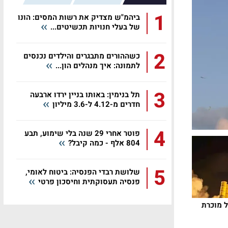
1
ביהמ"ש מצדיק את רשות המסים: הונו
של בעלי חנויות תכשיטים...
2
כשההורים מתבגרים והילדים נכנסים
לתמונה: איך מנהלים הון...
3
תל בנימין: באותו בניין ירדו ארבעה
חדרים מ-4.12 ל-3.6 מיליון
4
פוטר אחרי 29 שנה בלי שימוע, תבע
804 אלף - כמה קיבל?
5
שלושת רבדי הפנסיה: ביטוח לאומי,
פנסיה תעסוקתית וחיסכון פרטי
אל מוכרת