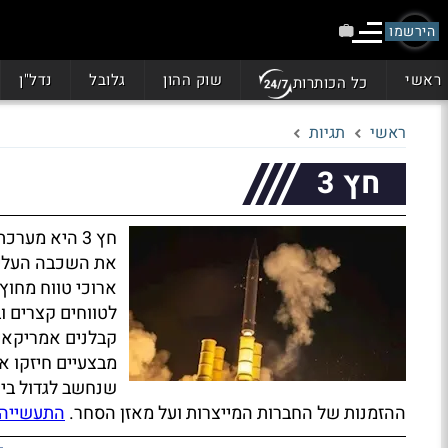
הירשמו
ראשי
שוק ההון
גלובל
נדל"ן
כל הכותרות
ראשי
תגיות
חץ 3
חץ 3 היא מע
את השכבה העליונ
ארוכי טווח מחו
לטווחים קצרים ו
קבלנים אמריקאים
מבצעיים חיזקו א
שנחשב לגדול ביו
ההזמנות של החברות המייצרות ועל מאזן הסחר.
התעשייה 