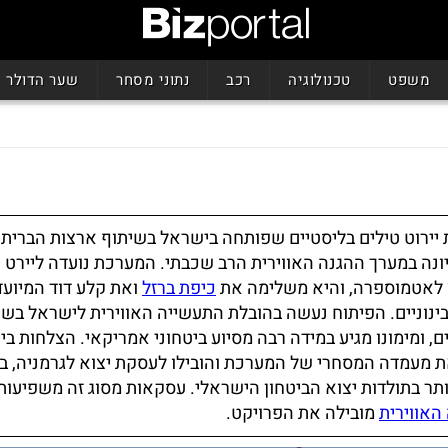
משפט
טכנולוגיה
רכב
נתוני מסחר
שער הדולר
רכת יירוט טילים בליסטיים שפותחה בישראל בשיתוף ארצות הברית,
ה במערך ההגנה האווירית הרב שכבתי. המערכת נועדה ליירט ט
ץ לאטמוספרה, והיא משלימה את
כיפת ברזל
ואת קלע דוד המיועד
בינוניים. הפיתוח נעשה בהובלת התעשייה האווירית לישראל בשי
, ומימונו מגיע במידה רבה מסיוע ביטחוני אמריקאי. הצלחות ביי
ת מעמדה המסחרי של המערכת והובילו לעסקת יצוא לגרמניה, ב
תר בתולדות יצוא הביטחון הישראלי. עסקאות מסוג זה משפיעות
האווירית
מובילה את הפרויקט.