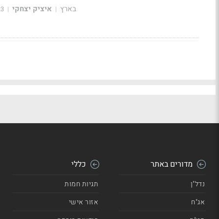
בארץ
איציק יצחקי
23
|
|
מדורים באתר
כללי
נדל"ן
תגיות חמות
אג"ח
אזור אישי