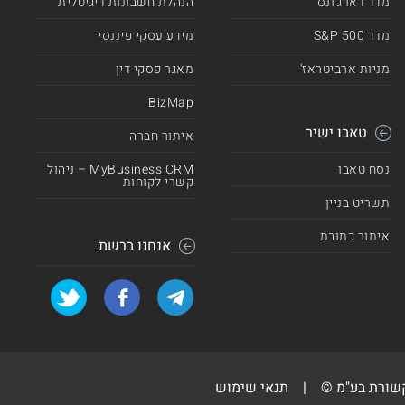
מדד דאו ג'ונס
הנהלת חשבונות דיגיטלית
מדד 500 S&P
מידע עסקי פיננסי
מניות ארביטראז'
מאגר פסקי דין
BizMap
טאבו ישיר
איתור חברה
נסח טאבו
MyBusiness CRM – ניהול
קשרי לקוחות
תשריט בניין
איתור כתובת
אנחנו ברשת
קשורת בע"מ ©
|
תנאי שימוש