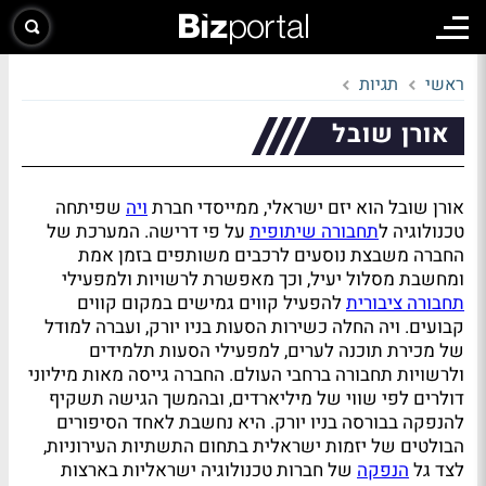
ראשי
תגיות
אורן שובל
אורן שובל הוא יזם ישראלי, ממייסדי חברת
ויה
שפיתחה
טכנולוגיה ל
תחבורה שיתופית
על פי דרישה. המערכת של
החברה משבצת נוסעים לרכבים משותפים בזמן אמת
ומחשבת מסלול יעיל, וכך מאפשרת לרשויות ולמפעילי
תחבורה ציבורית
להפעיל קווים גמישים במקום קווים
קבועים. ויה החלה כשירות הסעות בניו יורק, ועברה למודל
של מכירת תוכנה לערים, למפעילי הסעות תלמידים
ולרשויות תחבורה ברחבי העולם. החברה גייסה מאות מיליוני
דולרים לפי שווי של מיליארדים, ובהמשך הגישה תשקיף
להנפקה בבורסה בניו יורק. היא נחשבת לאחד הסיפורים
הבולטים של יזמות ישראלית בתחום התשתיות העירוניות,
לצד גל
הנפקה
של חברות טכנולוגיה ישראליות בארצות