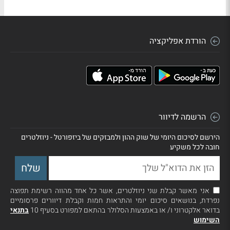
הורדת אפליקציה
הרשמה לדיוור
הירשם לסיכום היומי של שוק ההון ולמבזקים של ביזפורטל - ניוזלטרים
חובה לכל משקיע
אני מאשר קבלת שני ניוזלטרים, אשר כל אחד מהווה רשימת תפוצה
נפרדת, בנושאים סיכום יומי והתראות חמות וקבלת דיוורים פרסומיים
בדואר אלקטרוני ו/ או באמצעות הסלולר בהתאם למפורט בסעיף 10
בתנאי
השימוש