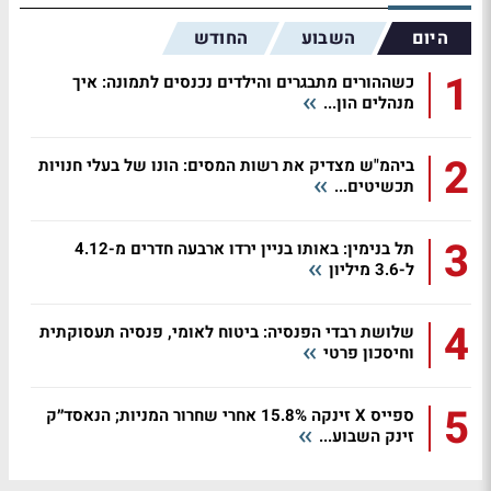
היום
השבוע
החודש
1
כשההורים מתבגרים והילדים נכנסים לתמונה: איך
מנהלים הון...
2
ביהמ"ש מצדיק את רשות המסים: הונו של בעלי חנויות
תכשיטים...
3
תל בנימין: באותו בניין ירדו ארבעה חדרים מ-4.12
ל-3.6 מיליון
4
שלושת רבדי הפנסיה: ביטוח לאומי, פנסיה תעסוקתית
וחיסכון פרטי
5
ספייס X זינקה 15.8% אחרי שחרור המניות; הנאסד״ק
זינק השבוע...