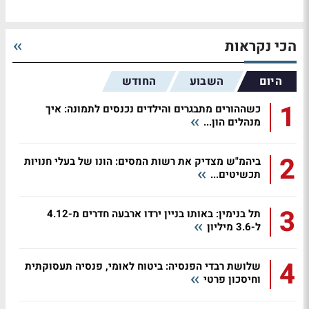
הכי נקראות
היום
השבוע
החודש
1
כשההורים מתבגרים והילדים נכנסים לתמונה: איך
מנהלים הון...
2
ביהמ"ש מצדיק את רשות המסים: הונו של בעלי חנויות
תכשיטים...
3
תל בנימין: באותו בניין ירדו ארבעה חדרים מ-4.12
ל-3.6 מיליון
4
שלושת רבדי הפנסיה: ביטוח לאומי, פנסיה תעסוקתית
וחיסכון פרטי