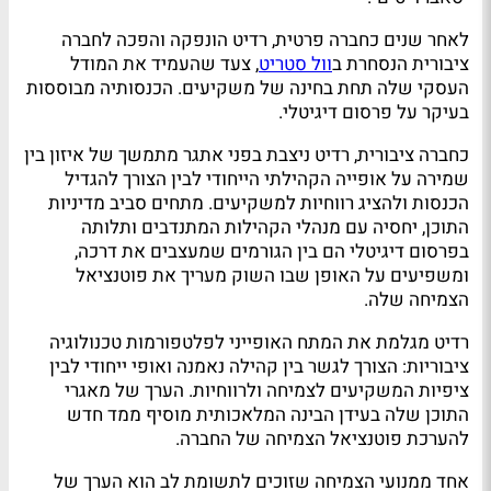
לאחר שנים כחברה פרטית, רדיט הונפקה והפכה לחברה
ציבורית הנסחרת ב
וול סטריט
, צעד שהעמיד את המודל
העסקי שלה תחת בחינה של משקיעים. הכנסותיה מבוססות
בעיקר על פרסום דיגיטלי.
כחברה ציבורית, רדיט ניצבת בפני אתגר מתמשך של איזון בין
שמירה על אופייה הקהילתי הייחודי לבין הצורך להגדיל
הכנסות ולהציג רווחיות למשקיעים. מתחים סביב מדיניות
התוכן, יחסיה עם מנהלי הקהילות המתנדבים ותלותה
בפרסום דיגיטלי הם בין הגורמים שמעצבים את דרכה,
ומשפיעים על האופן שבו השוק מעריך את פוטנציאל
הצמיחה שלה.
רדיט מגלמת את המתח האופייני לפלטפורמות טכנולוגיה
ציבוריות: הצורך לגשר בין קהילה נאמנה ואופי ייחודי לבין
ציפיות המשקיעים לצמיחה ולרווחיות. הערך של מאגרי
התוכן שלה בעידן הבינה המלאכותית מוסיף ממד חדש
להערכת פוטנציאל הצמיחה של החברה.
אחד ממנועי הצמיחה שזוכים לתשומת לב הוא הערך של