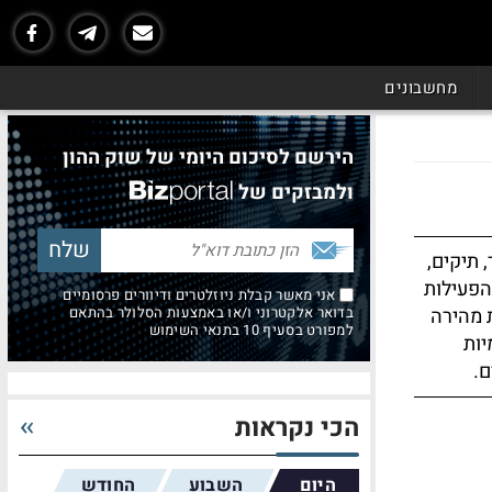
מחשבונים
הירשם לסיכום היומי של שוק ההון
ולמבזקים של
 תיקים,
הפעילות
אני מאשר קבלת ניוזלטרים ודיוורים פרסומיים
 מהירה
בדואר אלקטרוני ו/או באמצעות הסלולר בהתאם
למפורט בסעיף 10 בתנאי השימוש
יות
ם.
הכי נקראות
היום
השבוע
החודש