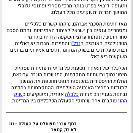
ותעופה. דובאי בפרט בנתה מרכז מסחרי ופיננסי גלובלי
המושך חברות ומשקיעים מכל העולם.
מאז חתימת הסכמי אברהם, נרקמו קשרים כלכליים
ומסחריים ענפים בין ישראל לאיחוד האמירויות. נחתם הסכם
סחר חופשי, ונפתחו ערוצי השקעה הדדית בתחומי
הטכנולוגיה, האנרגיה, ה
נדל"ן
והתיירות. חברות ישראליות
רבות פועלות כיום בשוק המקומי, וגופים אמירתיים בוחנים
השקעות בישראל.
הכלכלה של האיחוד נשענת על מדיניות פתיחות עסקית,
מיסוי נמוך ותשתיות מתקדמות, המושכות הון זר. עם זאת,
התלות ההיסטורית בהכנסות מנפט חושפת את המשק
לתנודות במחירי האנרגיה העולמיים. ההתפתחויות במדינה
נבחנות בעניין רב מזווית
כלכלה
אזורית, ומשקיעים ב
שוק
ההון
עוקבים אחר שיתופי הפעולה הכלכליים בין המדינות.
כסף ערבי משתלט על העולם - וזו
לא רק קטאר