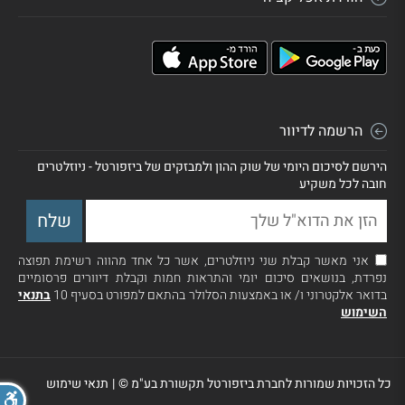
הרשמה לדיוור
הירשם לסיכום היומי של שוק ההון ולמבזקים של ביזפורטל - ניוזלטרים
חובה לכל משקיע
אני מאשר קבלת שני ניוזלטרים, אשר כל אחד מהווה רשימת תפוצה
נפרדת, בנושאים סיכום יומי והתראות חמות וקבלת דיוורים פרסומיים
בדואר אלקטרוני ו/ או באמצעות הסלולר בהתאם למפורט בסעיף 10
בתנאי
השימוש
כל הזכויות שמורות לחברת ביזפורטל תקשורת בע"מ ©
|
תנאי שימוש