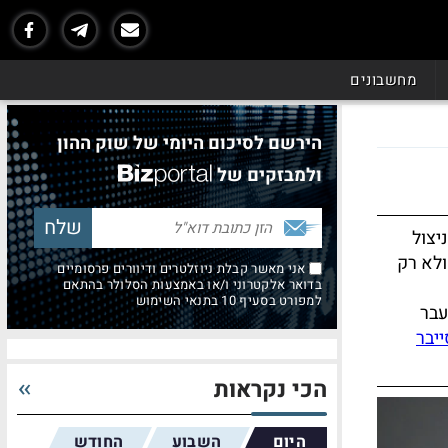
מחשבונים
הירשם לסיכום היומי של שוק ההון
ולמבזקים של
יצול
ולא רק
אני מאשר קבלת ניוזלטרים ודיוורים פרסומיים
בדואר אלקטרוני ו/או באמצעות הסלולר בהתאם
למפורט בסעיף 10 בתנאי השימוש
עבר
ייבר
הכי נקראות
היום
השבוע
החודש