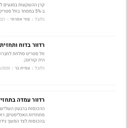
ב-5% במסחר בוול סטריט לשווי של 1.6 מיליארד דולר
גלובל
צחי אפרתי
021
|
|
רדוור בדוח ותחזי
וול סטריט סולחת לחברות 
היה קורונה;
גלובל
עמית בר
5/2020
|
|
רדוור עמדה בתחזי
מתחזיות האנליסטים; רוע
בהכנסות לצד המשך גידול