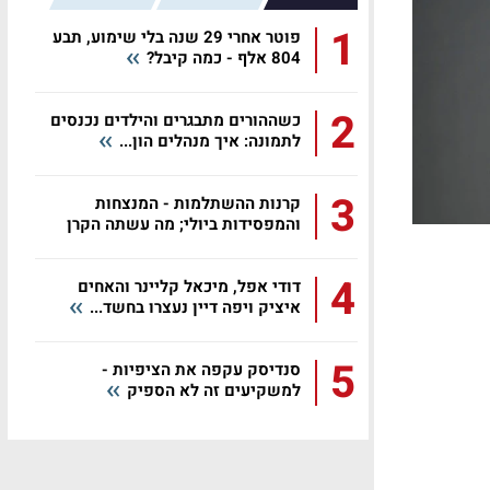
1
פוטר אחרי 29 שנה בלי שימוע, תבע
804 אלף - כמה קיבל?
2
כשההורים מתבגרים והילדים נכנסים
לתמונה: איך מנהלים הון...
3
קרנות ההשתלמות - המנצחות
והמפסידות ביולי; מה עשתה הקרן
שלכם?
4
דודי אפל, מיכאל קליינר והאחים
איציק ויפה דיין נעצרו בחשד...
5
סנדיסק עקפה את הציפיות -
למשקיעים זה לא הספיק