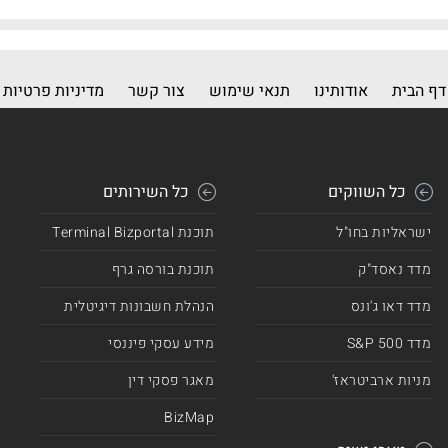
דף הבית
אודותינו
תנאי שימוש
צור קשר
מדיניות פרטיות
כל השווקים
כל השירותים
ישראליות בחו"ל
תוכנת Terminal Bizportal
מדד נאסד"ק
תוכנת בורסה גרף
מדד דאו ג'ונס
הנהלת חשבונות דיגיטלית
מדד 500 S&P
מידע עסקי פיננסי
מניות ארביטראז'
מאגר פסקי דין
BizMap