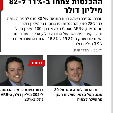
ההכנסות צמחו ב-11% ל-82
מיליון דולר
חברת הסייבר רשמה רווח מתואם של 30 סנט למניה, לעומת
צפי ל-28 סנט, וההכנסות היו גבוהות בכמיליון דולר
מהתחזיות; ה-Cloud ARR חצה את רף 100 מיליון הדולר
וגדל בקצב כפול מזה של החברה כולה, אבל שיעור הרווח
המתואם נשחק מ-19.3% ל-15.8% והרווח החשבונאי ירד
ל-3.9 מיליון דולר
גלובל
מנדי הניג
|
דוחות
רדוור: הרווח למניה עמד על 30
רדוור בשנת שיא: ההכנסות 
סנט, מעל הצפי; פעילות הענן
ל-302 מיליון ד
ממשיכה לצמוח
זינק ב-23%