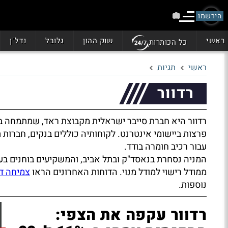
הירשמו
ראשי
שוק ההון
גלובל
נדל"ן
כל הכותרות
ראשי
תגיות
רדוור
רדוור היא חברת סייבר ישראלית מקבוצת ראד, שמתמחה בה
פרצות ביישומי אינטרנט. לקוחותיה כוללים בנקים, חברות
עבור רכיב חומרה בודד.
המניה נסחרת בנאסד"ק ובתל אביב, והמשקיעים בוחנים בעי
ממודל רישוי למודל מנוי. הדוחות האחרונים הראו
צמיחה ד
נוספות.
רדוור עקפה את הצפי: