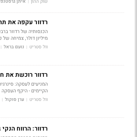
שוק ההון
איתן גרסטנפל
|
רדוור עקפה את תח
מיליון דולר, צמיחה של כ-78% לעומת הרבעון המקביל אשת
וול סטריט
נועם בראל
|
|
רדוור רוכשת את חברת ShieldSquare
המניעים לעסקה: סינרגיה
הקיימים - היקף העסקה מוערך בטווח
וול סטריט
ערן סוקול
|
|
רדוור: הרווח הנקי גדל פי 4 ברבעון 