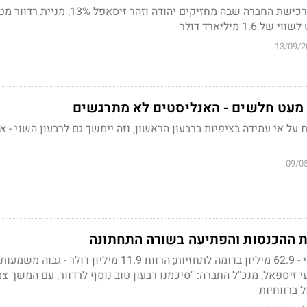
קרן ההשקעות במגעים לרכישת החברה שבה מחזיקים יהודה וזהר זיסאפל 3%
13/09/2
ת מעט חלשים - האנליסטים לא מתרגשים
על אי עמידה בציפיות ברבעון הראשון, וזה יימשך גם לרבעון השני - א
09/0
ת ההכנסות והפתיעה בשורה התחתונה
ההכנסות ברבעון השלישי - 62.9 מיליון בדומה לתחזיות; הרווח 11.9 מיליון דולר - גבוה מש
י זיספאל, מנכ"ל החברה: "סיכמנו רבעון טוב נוסף לרדוור, עם המשך צ
 ברווחיות