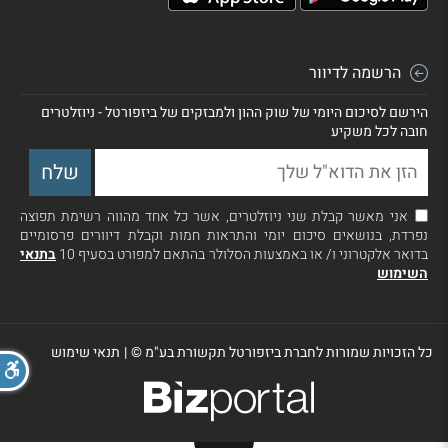
הרשמה לדיוור
הירשם לסיכום היומי של שוק ההון ולמבזקים של ביזפורטל - ניוזלטרים
חובה לכל משקיע
אני מאשר קבלת שני ניוזלטרים, אשר כל אחד מהווה רשימת תפוצה
נפרדת, בנושאים סיכום יומי והתראות חמות וקבלת דיוורים פרסומיים
בדואר אלקטרוני ו/ או באמצעות הסלולר בהתאם למפורט בסעיף 10
בתנאי
השימוש
כל הזכויות שמורות לחברת ביזפורטל תקשורת בע"מ ©
|
תנאי שימוש