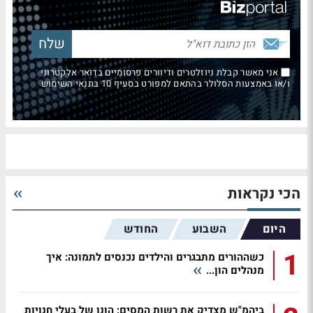
אני מאשר קבלת ניוזלטרים ודיוורים פרסומיים בדואר אלקטרוני
ו/או באמצעות הסלולר בהתאם למפורט בסעיף 10 בתנאי השימוש
הכי נקראות
היום
השבוע
החודש
1
כשההורים מתבגרים והילדים נכנסים לתמונה: איך
מנהלים הון...
ביהמ"ש מצדיק את רשות המסים: הונו של בעלי חנויות