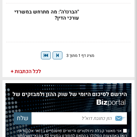
"הברנז'ה": מה מתרחש במשרדי
עורכי הדין?
מציג דף 1 מתוך 3
לכל הכתבות +
הירשם לסיכום היומי של שוק ההון ולמבזקים של
אני מאשר קבלת ניוזלטרים ודיוורים פרסומיים בדואר אלקטרוני
ו/או באמצעות הסלולר בהתאם למפורט בסעיף 10 בתנאי השימוש