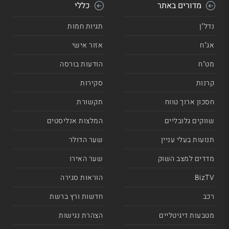
מדורים באתר
כללי
נדל"ן
תגיות חמות
אג"ח
אזור אישי
מט"ח
הודעות בורסה
קרנות
סקירות
חסכון ארוך טווח
תקשורת
שווקים גלובליים
המלצות אנליסטים
תנועות בעלי עניין
שער הדולר
מדדים למצב השוק
שער האירו
BizTV
הוראות סגירה
רכב
חדשות ורץ ברשת
מטבעות דיגיטליים
הצהרת נגישות