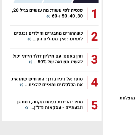
1
פנסיה לפי עשור: מה עושים בגיל 20,
30, 40, 50 ו-60
2
כשההורים מתבגרים והילדים נכנסים
לתמונה: איך מנהלים הון...
3
וורן באפט: עם מיליון דולר הייתי יכול
להשיג תשואה של 50%...
4
סופר אל ניניו בדרך: התרחיש שמדאיג
את הכלכלנים ומאיים להצית...
מוצלחת
5
מחירי הדירות בפתח תקווה, רמת גן
וגבעתיים - עסקאות נדל"ן...