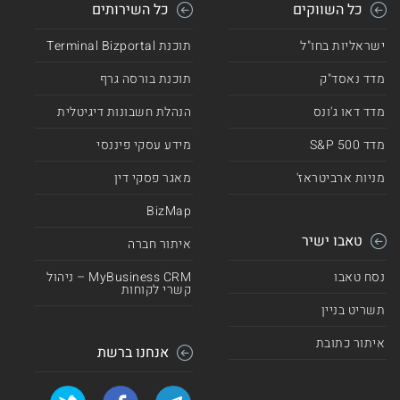
כל השווקים
כל השירותים
ישראליות בחו"ל
תוכנת Terminal Bizportal
מדד נאסד"ק
תוכנת בורסה גרף
מדד דאו ג'ונס
הנהלת חשבונות דיגיטלית
מדד 500 S&P
מידע עסקי פיננסי
מניות ארביטראז'
מאגר פסקי דין
BizMap
טאבו ישיר
איתור חברה
נסח טאבו
MyBusiness CRM – ניהול
קשרי לקוחות
תשריט בניין
איתור כתובת
אנחנו ברשת