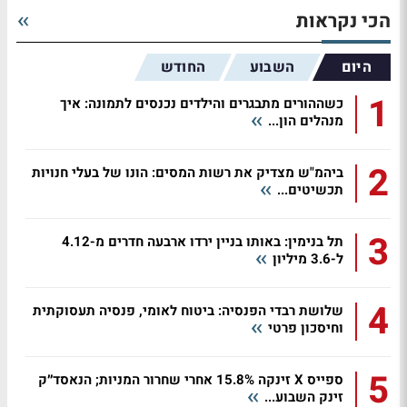
הכי נקראות
היום
השבוע
החודש
1
כשההורים מתבגרים והילדים נכנסים לתמונה: איך
מנהלים הון...
2
ביהמ"ש מצדיק את רשות המסים: הונו של בעלי חנויות
תכשיטים...
3
תל בנימין: באותו בניין ירדו ארבעה חדרים מ-4.12
ל-3.6 מיליון
4
שלושת רבדי הפנסיה: ביטוח לאומי, פנסיה תעסוקתית
וחיסכון פרטי
5
ספייס X זינקה 15.8% אחרי שחרור המניות; הנאסד״ק
זינק השבוע...