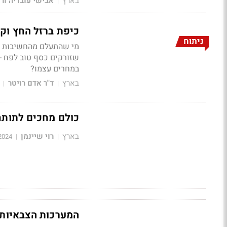
בארץ
אבישי עובדיה ורו
|
כיפת ברזל החץ וקלע דוד מה
ניתוח
מי שהתעלם מהחשיבות שמ
שזורקים כסף טוב לפח - 
במחרים עצמו?
בארץ
ד"ר אדם רויטר
|
|
כולם מחכים לתותח 
בארץ
רוי שיינמן
2024
|
|
המערכות הצבאיות שהגנו עלינ