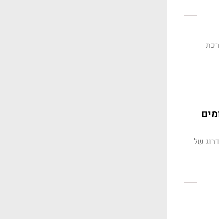
רכת
מים
רוג של