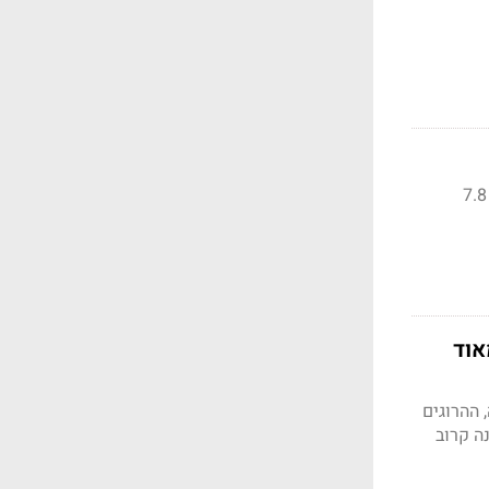
המכירות ברבעון עלו ב-25% ל-3.9 מיליארד שקל, הצבר כ-59 מיליארד שקל; המכירות במחצית - 7.8
אוד
ייה, ההרוגים
ה קרוב