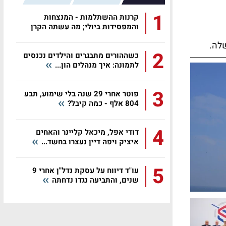
1
קרנות ההשתלמות - המנצחות
והמפסידות ביולי; מה עשתה הקרן
שלכם?
לה.
2
כשההורים מתבגרים והילדים נכנסים
לתמונה: איך מנהלים הון...
3
פוטר אחרי 29 שנה בלי שימוע, תבע
804 אלף - כמה קיבל?
4
דודי אפל, מיכאל קליינר והאחים
איציק ויפה דיין נעצרו בחשד...
5
עו"ד דיווח על עסקת נדל"ן אחרי 9
שנים, והתביעה נגדו נדחתה