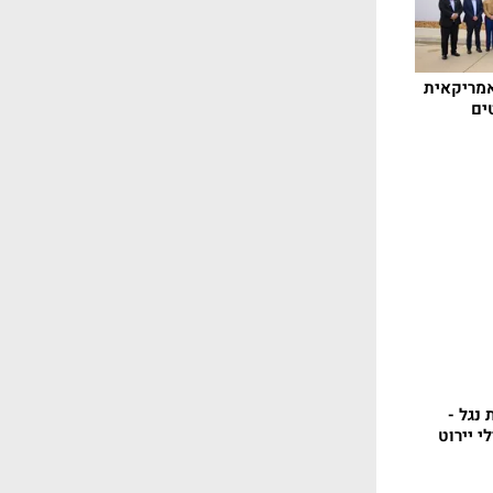
אמריקאית
ים
נגל -
י יירוט