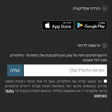
הורדת אפליקציה
הרשמה לדיוור
הירשם לסיכום היומי של שוק ההון ולמבזקים של ביזפורטל - ניוזלטרים
חובה לכל משקיע
אני מאשר קבלת שני ניוזלטרים, אשר כל אחד מהווה רשימת תפוצה
נפרדת, בנושאים סיכום יומי והתראות חמות וקבלת דיוורים פרסומיים
בדואר אלקטרוני ו/ או באמצעות הסלולר בהתאם למפורט בסעיף 10
בתנאי
השימוש