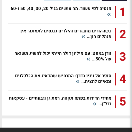
1
פנסיה לפי עשור: מה עושים בגיל 20, 30, 40, 50 ו-60
2
כשההורים מתבגרים והילדים נכנסים לתמונה: איך
מנהלים הון...
3
וורן באפט: עם מיליון דולר הייתי יכול להשיג תשואה
של 50%...
4
סופר אל ניניו בדרך: התרחיש שמדאיג את הכלכלנים
ומאיים להצית...
5
מחירי הדירות בפתח תקווה, רמת גן וגבעתיים - עסקאות
נדל"ן...