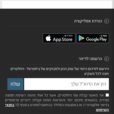
הורדת אפליקציה
הרשמה לדיוור
הירשם לסיכום היומי של שוק ההון ולמבזקים של ביזפורטל - ניוזלטרים
חובה לכל משקיע
אני מאשר קבלת שני ניוזלטרים, אשר כל אחד מהווה רשימת תפוצה
נפרדת, בנושאים סיכום יומי והתראות חמות וקבלת דיוורים פרסומיים
בדואר אלקטרוני ו/ או באמצעות הסלולר בהתאם למפורט בסעיף 10
בתנאי
השימוש