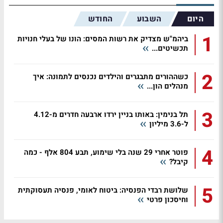
היום
השבוע
החודש
1
ביהמ"ש מצדיק את רשות המסים: הונו של בעלי חנויות
תכשיטים...
2
כשההורים מתבגרים והילדים נכנסים לתמונה: איך
מנהלים הון...
3
תל בנימין: באותו בניין ירדו ארבעה חדרים מ-4.12
ל-3.6 מיליון
4
פוטר אחרי 29 שנה בלי שימוע, תבע 804 אלף - כמה
קיבל?
5
שלושת רבדי הפנסיה: ביטוח לאומי, פנסיה תעסוקתית
וחיסכון פרטי