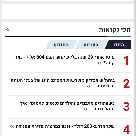
הכי נקראות
היום
השבוע
החודש
1
פוטר אחרי 29 שנה בלי שימוע, תבע 804 אלף - כמה
קיבל?
2
ביהמ"ש מצדיק את רשות המסים: הונו של בעלי חנויות
תכשיטים...
3
כשההורים מתבגרים והילדים נכנסים לתמונה: איך
מנהלים הון...
4
שכר חדר ב-200 דולר - וזכה במחצית מדירת המנוחה