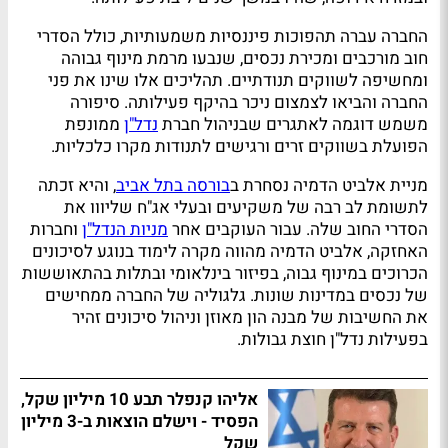
החברה עברה תהפוכות פיננסיות משמעותיות, כולל הסדרי
חוב מורכבים ומכירת נכסים, שנבעו מרמת מינוף גבוהה
ומחשיפה לשווקים תנודתיים. תהליכים אלו שינו את פני
החברה והביאו לצמצום ניכר בהיקף פעילותה. סיפורה
משמש דוגמה לאתגרים שבניהול חברת
נדל"ן
ממונפת
הפועלת בשווקים זרים ורגישים לתנודות מקרו כלכליות.
מניית אלביט הדמיה נסחרת ב
בורסה בתל אביב
, והיא זכתה
לתשומת לב רבה של משקיעים ובעלי אג"ח שליווו את
הסדרי החוב שלה. עבור העוקבים אחר
מניות הנדל"ן
וחברות
האחזקה, אלביט הדמיה מהווה מקרה לימוד בנוגע לסיכונים
הכרוכים במינוף גבוה, בפיזור בינלאומי ובתלות בהתאוששות
של נכסים במדינות שונות. גלגוליה של החברה ממחישים
את החשיבות של מבנה הון מאוזן וניהול סיכונים זהיר
בפעילות נדל"ן חוצת גבולות.
אליהו קנפלר תבע 10 מיליון שקל,
הפסיד - וישלם הוצאות ב-3 מיליון
שקל