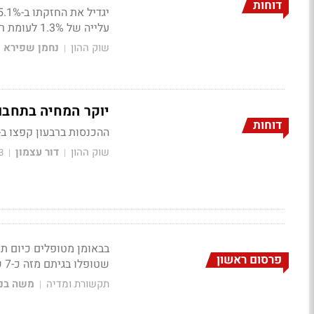
דוחות
עלייה של 1.3% לעומת רבעון מקביל. הרווח הנקי 67 מיליון שקל. וגם - על השלכות המלחמה על החברה
שוק ההון
נחמן שפירא
|
יוקר המחיה בתחבורה זה 
דוחות
ההכנסות ברבעון קפצו ב-27% לסכום של 2.04 מיליארד שקל, הרווחים עלו ב-4%
שוק ההון
דור עצמון
3
|
|
פרסום ראשון
שטופלו בגיתם מזה כ-7 שנים נאמדים בכ-7 מיליון שקלים
תקשורת ומדיה
משה בני
|