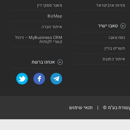
מניות ארביטראז'
מאגר פסקי דין
BizMap
טאבו ישיר
איתור חברה
נסח טאבו
MyBusiness CRM – ניהול
קשרי לקוחות
תשריט בניין
איתור כתובת
אנחנו ברשת
קשורת בע"מ ©
|
תנאי שימוש