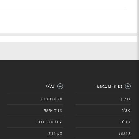
מדורים באתר
כללי
נדל"ן
תגיות חמות
אג"ח
אזור אישי
מט"ח
הודעות בורסה
קרנות
סקירות