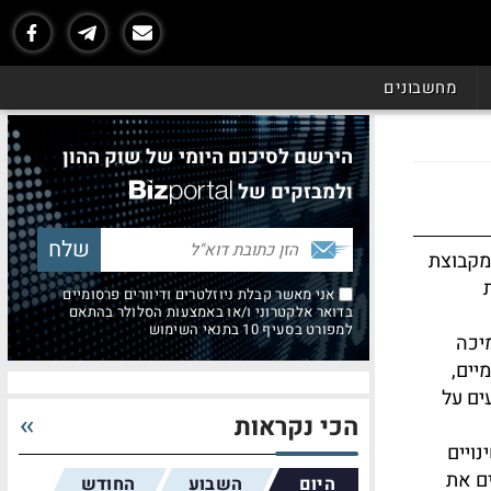
מחשבונים
הירשם לסיכום היומי של שוק ההון
ולמבזקים של
מקבוצת
אני מאשר קבלת ניוזלטרים ודיוורים פרסומיים
בדואר אלקטרוני ו/או באמצעות הסלולר בהתאם
למפורט בסעיף 10 בתנאי השימוש
יכה
יים,
ים על
הכי נקראות
ויים
ים את
היום
השבוע
החודש