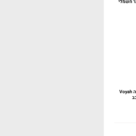
רוסאובר חשמלי
דלק מוטורס מציגה את ה Voyah