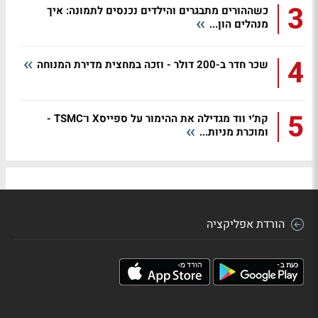
3
כשההורים מתבגרים והילדים נכנסים לתמונה: איך
מנהלים הון...
4
שכר חדר ב-200 דולר - וזכה במחצית מדירת המנוחה
5
קת׳י ווד מגדילה את ההימור על ספייסX ו־TSMC -
ומוכרת מניות...
הורדת אפליקציה