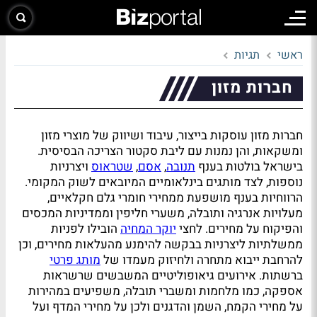
ראשי
תגיות
חברות מזון
חברות מזון עוסקות בייצור, עיבוד ושיווק של מוצרי מזון
ומשקאות, והן נמנות עם ליבת סקטור הצריכה הבסיסית.
בישראל בולטות בענף
תנובה
,
אסם
,
שטראוס
ויצרניות
נוספות, לצד מותגים בינלאומיים המיובאים לשוק המקומי.
הרווחיות בענף מושפעת ממחירי חומרי גלם חקלאיים,
מעלויות אנרגיה ותובלה, משערי חליפין וממדיניות המכסים
והפיקוח על מחירים. לחצי
יוקר המחיה
הובילו לפניות
ממשלתיות ליצרניות בבקשה להימנע מהעלאות מחירים, וכן
להרחבת ייבוא מתחרה ולחיזוק מעמדו של
מותג פרטי
ברשתות. אירועים גיאופוליטיים המשבשים שרשראות
אספקה, כמו מלחמות ומשברי תובלה, משפיעים במהירות
על מחירי הקמח, השמן והדגנים ולכן על מחירי המדף ועל