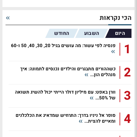
הכי נקראות
היום
השבוע
החודש
1
פנסיה לפי עשור: מה עושים בגיל 20, 30, 40, 50 ו-60
2
כשההורים מתבגרים והילדים נכנסים לתמונה: איך
מנהלים הון...
3
וורן באפט: עם מיליון דולר הייתי יכול להשיג תשואה
של 50%...
4
סופר אל ניניו בדרך: התרחיש שמדאיג את הכלכלנים
ומאיים להצית...