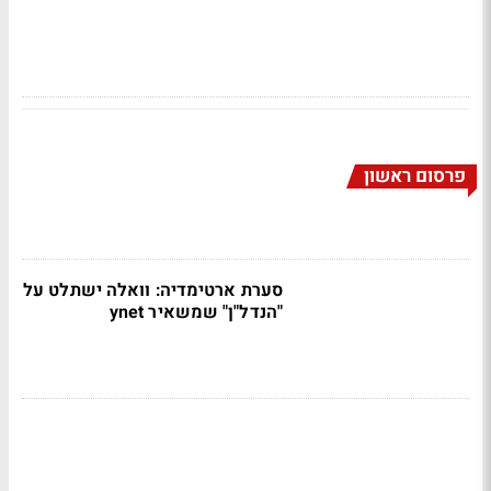
פרסום ראשון
סערת ארטימדיה: וואלה ישתלט על
"הנדל"ן" שמשאיר ynet