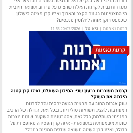
הורדת הריבית של בנק ישראל והרגיעה בשוק החוב הישראלי
נתנו רוח גבית לקרנות האג"ח שהציגו על פי רוב תשואה חיובית;
מי המצטיינות בטווח הקצר והארוך ואיזו קרן מציגה כישלון
שכמעט רוקן אותה לחלוטין מנכסים?
קרנות נאמנות
גיא טל
20/07/2026 11:53
|
|
קרנות נאמנות
קרנות מעורבות רבעון שני: הסיכון השתלם, ואיזו קרן קטנה
היכתה את השוק?
שוק אגרות החוב עם מחצית רגועה יחסית עזר לקרנות
המעורבות להציג תשואות סולידיות, ובכל זאת, הגדלה של הרכיב
המנייתי משתלמת; בכל זאת, אסטרטגיות השקעה שונות יוצרות
שונות משמעותית בתשואות - איזה קרן הפסידה מאופציות על
הדולר, ואיזו קרן השיגה תשואה עודפת ממניות בחו"ל?