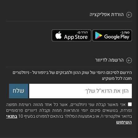
הורדת אפליקציה
הרשמה לדיוור
הירשם לסיכום היומי של שוק ההון ולמבזקים של ביזפורטל - ניוזלטרים
חובה לכל משקיע
אני מאשר קבלת שני ניוזלטרים, אשר כל אחד מהווה רשימת תפוצה
נפרדת, בנושאים סיכום יומי והתראות חמות וקבלת דיוורים פרסומיים
בדואר אלקטרוני ו/ או באמצעות הסלולר בהתאם למפורט בסעיף 10
בתנאי
השימוש