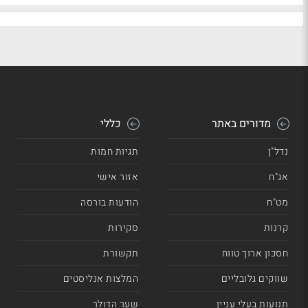
מדורים באתר
כללי
נדל"ן
תגיות חמות
אג"ח
אזור אישי
מט"ח
הודעות בורסה
קרנות
סקירות
חסכון ארוך טווח
תקשורת
שווקים גלובליים
המלצות אנליסטים
תנועות בעלי עניין
שער הדולר