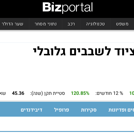
משפט
טכנולוגיה
רכב
נתוני מסחר
שער הדולר
יוד לשבבים גלובלי
1
% 12 חודשים:
120.85%
סטיית תקן (שנה):
45.36
שאר
ים ופדיונות
סקירות
פרופיל
דיבידנדים