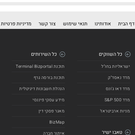
דף הבית
אודותינו
תנאי שימוש
צור קשר
מדיניות פרטיות
כל השווקים
כל השירותים
ישראליות בחו"ל
תוכנת Terminal Bizportal
מדד נאסד"ק
תוכנת בורסה גרף
מדד דאו ג'ונס
הנהלת חשבונות דיגיטלית
מדד 500 S&P
מידע עסקי פיננסי
מניות ארביטראז'
מאגר פסקי דין
BizMap
טאבו ישיר
איתור חברה