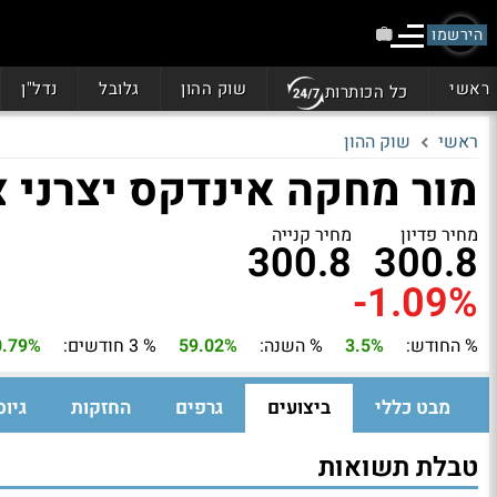
הירשמו
ראשי
שוק ההון
גלובל
נדל"ן
כל הכותרות
ראשי
שוק ההון
מור מחקה אינדקס יצרני צ
מחיר פדיון
מחיר קנייה
300.8
300.8
-1.09%
% החודש:
3.5%
% השנה:
59.02%
% 3 חודשים:
0.79%
מבט כללי
ביצועים
גרפים
החזקות
גיוס
טבלת תשואות