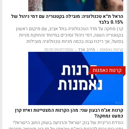
הראל ת״א טכנולוגיה: מובילה בקטגוריה עם דמי ניהול של
0.15% בלבד
קרן מחקה על מדד הטכנולוגיה בתל אביב, עם מיקום ראשון
בקטגוריה השנה, דמי ניהול נמוכים במיוחד והחזקת מניות
בפועל, אך ריכוז גבוה בכמה מניות טכנולוגיה מובילות
קרנות נאמנות
מירב ארד
29/07/2026 00:20
|
|
קרנות נאמנות
קרנות אג"ח רבעון שני: מהן הקרנות המצטיינות ואיזו קרן
כמעט נמחקה?
הורדת הריבית של בנק ישראל והרגיעה בשוק החוב הישראלי
נתנו רוח גבית לקרנות האג"ח שהציגו על פי רוב תשואה חיובית;