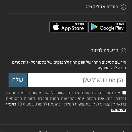
הורדת אפליקציה
הרשמה לדיוור
הירשם לסיכום היומי של שוק ההון ולמבזקים של ביזפורטל - ניוזלטרים
חובה לכל משקיע
אני מאשר קבלת שני ניוזלטרים, אשר כל אחד מהווה רשימת תפוצה
נפרדת, בנושאים סיכום יומי והתראות חמות וקבלת דיוורים פרסומיים
בדואר אלקטרוני ו/ או באמצעות הסלולר בהתאם למפורט בסעיף 10
בתנאי
השימוש