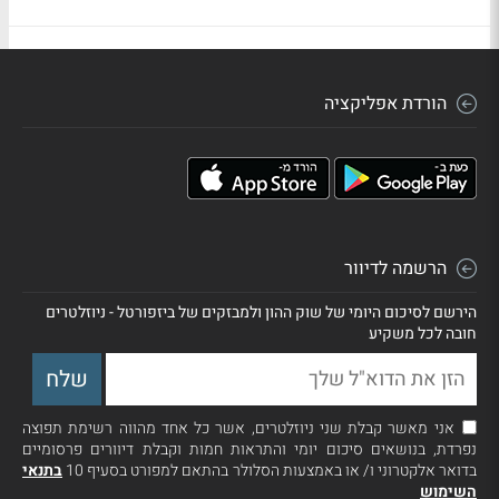
הורדת אפליקציה
הרשמה לדיוור
הירשם לסיכום היומי של שוק ההון ולמבזקים של ביזפורטל - ניוזלטרים
חובה לכל משקיע
אני מאשר קבלת שני ניוזלטרים, אשר כל אחד מהווה רשימת תפוצה
נפרדת, בנושאים סיכום יומי והתראות חמות וקבלת דיוורים פרסומיים
בדואר אלקטרוני ו/ או באמצעות הסלולר בהתאם למפורט בסעיף 10
בתנאי
השימוש