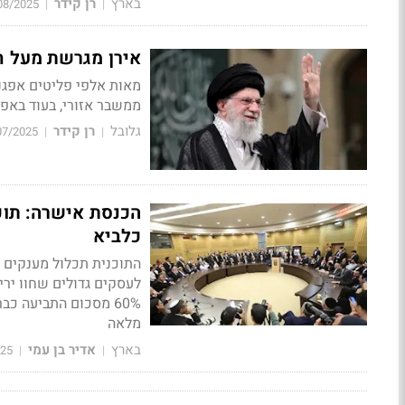
בארץ
רן קידר
08/2025
|
|
אירן מגרשת מעל ח
מאות אלפי פליטים אפגני
ממשבר אזורי, בעוד באפג
גלובל
רן קידר
07/2025
|
|
הכנסת אישרה: תוכ
כלביא
מלאה
בארץ
אדיר בן עמי
025
|
|