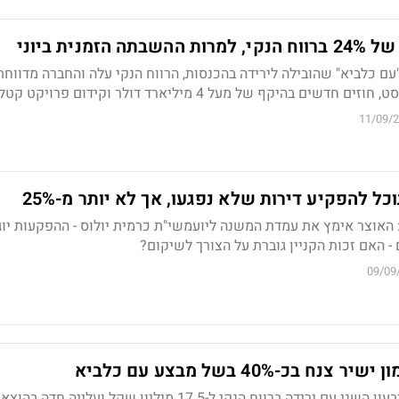
זמנית ביוני
 כלביא" שהובילה לירידה בהכנסות, הרווח הנקי עלה והחברה מדווחת
 בהיקף של מעל 4 מיליארד דולר וקידום פרויקט קטלן
11/09/
ל להפקיע דירות שלא נפגעו, אך לא יותר מ-25%
אוצר אימץ את עמדת המשנה ליועמשי"ת כרמית יולוס - ההפקעות יוג
- האם זכות הקניין גוברת על הצורך לשיקום?
09/09
 בכ-40% בשל מבצע עם כלביא
מימון ישיר סיימה את הרבעון השני עם ירידה ברווח הנקי ל-17.5 מיליון שקל ועלייה חדה בה