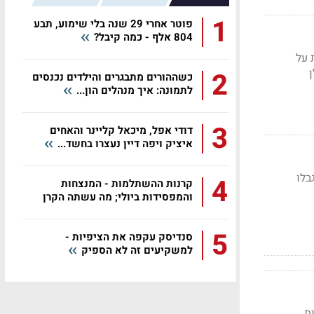
1
פוטר אחרי 29 שנה בלי שימוע, תבע
804 אלף - כמה קיבל?
 על
2
כשההורים מתבגרים והילדים נכנסים
לתמונה: איך מנהלים הון...
3
דודי אפל, מיכאל קליינר והאחים
איציק ויפה דיין נעצרו בחשד...
בלו
4
קרנות ההשתלמות - המנצחות
והמפסידות ביולי; מה עשתה הקרן
שלכם?
5
סנדיסק עקפה את הציפיות -
למשקיעים זה לא הספיק
וצאות