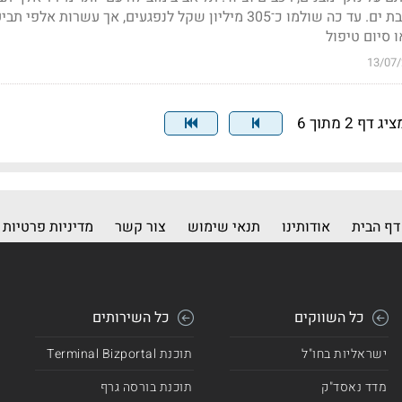
ואחריה רמת גן, רחובות ובת ים. עד כה שולמו כ־305 מיליון שקל לנפגעים, אך עשרות א
 סיום טיפול
13/07
יג דף 2 מתוך 6
דף הבית
אודותינו
תנאי שימוש
צור קשר
מדיניות פרטיות
כל השווקים
כל השירותים
ישראליות בחו"ל
תוכנת Terminal Bizportal
מדד נאסד"ק
תוכנת בורסה גרף