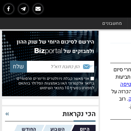
מחשבונים
הירשם לסיכום היומי של שוק ההון
ולמבזקים של
רי סיום
תביעות
אני מאשר קבלת ניוזלטרים ודיוורים פרסומיים
טיסה
בדואר אלקטרוני ו/או באמצעות הסלולר בהתאם
למפורט בסעיף 10 בתנאי השימוש
הכרזה על
ק
. רוב
הכי נקראות
היום
השבוע
החודש