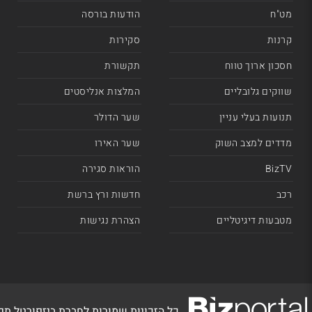
מט"ח
הודעות בורסה
קרנות
סקירות
חסכון ארוך טווח
תקשורת
שווקים גלובליים
המלצות אנליסטים
תנועות בעלי עניין
שער הדולר
מדדים למצב השוק
שער האירו
BizTV
הוראות סגירה
רכב
חדשות ורץ ברשת
מטבעות דיגיטליים
הצהרת נגישות
כל הזכויות שמורות לחברת ביזפורטל ת