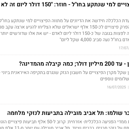
הדיון על גובה הפיצויים למי שנתקע בחו"ל - חוזר: "150 דולר ליום זה לא
דת הכלכלה חידשה את הדיונים על מתווה הפיצויים למי שנתקע בחו"ל
מערכת "עם כלביא"; על הפרק פיצויים לכ-150 אלף ישראלים שלא הצליחו להגיע ארצה עקב
המרחב האווירי; מול כוונה לפצות בגובה של כ-150 דולר ליום לאדם - יש את אלו שדורשים יותר:
נעה סביב 4,000 שקל ליום"
17/07
קיבלה מהמדינה?
יבלה 160 מיליון שקל מקרן הפיצויים על חשבון הנזק שנגרם בתקיפה האיראנית ביוני 
לומים נוספים
16/07/2025
|
רשות המסים חושפת את ממדי הפגיעה הכלכלית- אזרחית: קרוב ל-50 אלף תבי
בגין נזקים לרכוש - מרביתם על נזקי מבנים, רכבים וציוד. ת