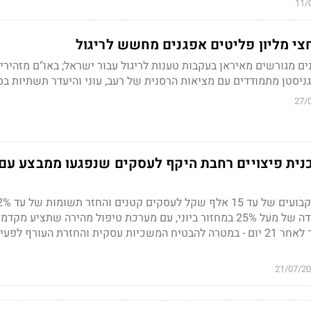
11/
צי מליון פליטים אפגנים מחשש לריגול
ם מגורשים מאיראן בעקבות טענות לריגול עבור ישראל; באו"ם מזהירי
ניסטן מתמודדים עם מציאות הרסנית של רעב, עוני והיעדר תשתיות בס
27/
נית פיצויים רחבת היקף לעסקים שנפגעו ממבצע עם
התוכנית תכלול מענקים קבועים של עד 15 אלף שק
לעסקים גדולים שחוו ירידה של מעל 25% במחזור ביוני, עם מערכת טיפול מהירה שתציע מ
60% מסכום התביעה כבר לאחר 21 יום - במטרה להבטיח המשכיות עסקית והחזרת העורף לפע
21/07/2