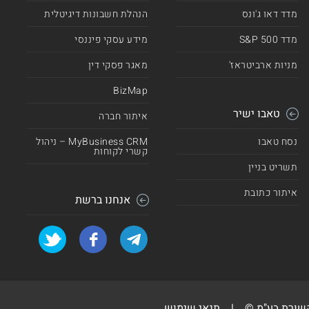
מדד דאו ג'ונס
הנהלת חשבונות דיגיטלית
מדד 500 S&P
מידע עסקי פיננסי
מניות ארביטראז'
מאגר פסקי דין
BizMap
טאבו ישיר
איתור חברה
נסח טאבו
MyBusiness CRM – ניהול
קשרי לקוחות
תשריט בניין
איתור כתובת
אנחנו ברשת
קשורת בע"מ ©
|
תנאי שימוש