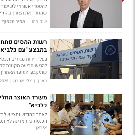
שמחדד את הצורך בהתייע
שוק ההון
תמיר חכמוף
|
רשות המסים פתחה 
במבצע "עם כלביא"
בעלי דירות מגורים ונכסי
להגיש תביעה מקוונת לק
שתיקבע; המועד האחרון 
בארץ
צלי אהרון
/2025
|
|
משרד האוצר החליט
כלביא"
לאחר כחודש וחצי של דיו
הכנסת כי המדינה לא תפ
איראן