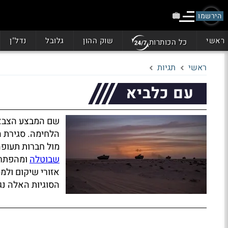
הירשמו
ראשי
שוק ההון
גלובל
נדל"ן
כל הכותרות
ראשי
תגיות
עם כלביא
שם המבצע הצבאי
הלחימה. סגירת ה
מול חברות תעופה
שבוטלה
ומהפתרון
אזורי שיקום ולמ
הסוגיות האלה נג