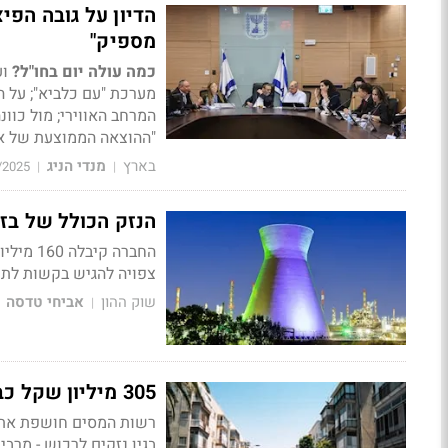
מספיק"
כמה עולה יום בחו"ל?
וע
"ההוצאה הממוצעת של אדם בחו"ל 
בארץ
מנדי הניג
/2025
|
|
הנזק הכולל של בזן - עד 200 מיליון דולר; כמה 
החברה ק
צפויה להגיש בקשות לתש
שוק ההון
אביחי טדסה
|
305 מיליון שקל כבר שולמו: תל אביב מובילה בתביעות לנזקי מלחמה