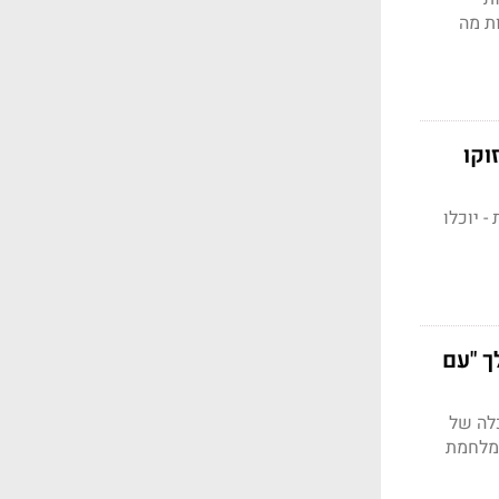
צאות מה
וקו
- יוכלו
ך "עם
כלה של
במלחמת