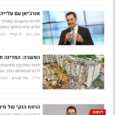
אנרג'יאן עם עלייה של 24% ברווח הנקי, למרות ההשבתה ה
למרות ההשבתה במהלך "עם
חודש שיא בהפקה באוגוסט, חוזים חדשים
שוק ההון
רן קידר
2025
|
|
הפשרה: המדינה תוכ
לאחר מחלוקת ממושכת: ה
לרבע מהמתחם בלבד; וגם 
נדל"ן
צלי אהרון
/2025
|
|
הרווח הנקי של מימון ישיר צנח
דוחות