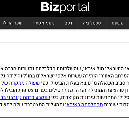
משפט
טכנולוגיה
רכב
נתוני מסחר
שער הדולר
 הישראלי מול איראן, שהשלכותיו הכלכליות נמשכות הרבה אח
מרחב האווירי הותירה עשרות אלפי ישראלים בחו"ל והולידה גל 
 סביב השאלה מי נושא בעלות הביטול, כפי
שעולה ממקרה של 
 שהציעה המובילה הזרה. נזקי הטילים בערים צפופות הובילו ל
סלולי התחדשות עירונית מקוצרים, כפי
שנקבע ברמת גן ובבני בר
זרות ישירות
מהמלחמה באיראן
ומהעלות המצטברת שלה למשק.