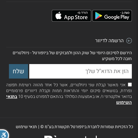
הרשמה לדיוור
הירשם לסיכום היומי של שוק ההון ולמבזקים של ביזפורטל - ניוזלטרים
חובה לכל משקיע
אני מאשר קבלת שני ניוזלטרים, אשר כל אחד מהווה רשימת תפוצה
נפרדת, בנושאים סיכום יומי והתראות חמות וקבלת דיוורים פרסומיים
בדואר אלקטרוני ו/ או באמצעות הסלולר בהתאם למפורט בסעיף 10
בתנאי
השימוש
כל הזכויות שמורות לחברת ביזפורטל תקשורת בע"מ ©
|
תנאי שימוש