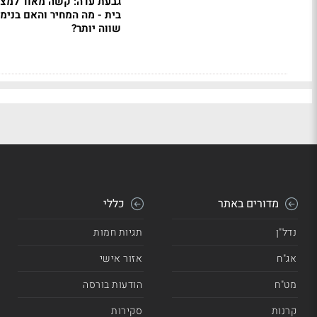
גבעת עדה: קשה מאוד למצו
בית - מה המחיר והאם בנימי
שווה יותר?
מדורים באתר
כללי
נדל"ן
תגיות חמות
אג"ח
אזור אישי
מט"ח
הודעות בורסה
קרנות
סקירות