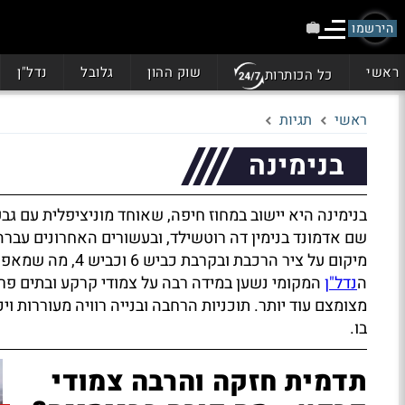
הירשמו
ראשי
שוק ההון
גלובל
נדל"ן
כל הכותרות
ראשי
תגיות
בנימינה
בנימינה היא יישוב במחוז חיפה, שאוחד מוניציפלית עם 
שם אדמונד בנימין דה רוטשילד, ובעשורים האחרונים עברה
מיקום על ציר הרכבת ובקרבת כביש 6 וכביש 4, מה שמאפשר יוממות גם לחיפה וגם ל
ה
נדל"ן
המקומי נשען במידה רבה על צמודי קרקע ובתים פרט
מצומצם עוד יותר. תוכניות הרחבה ובנייה רוויה מעוררות וי
בו.
תדמית חזקה והרבה צמודי