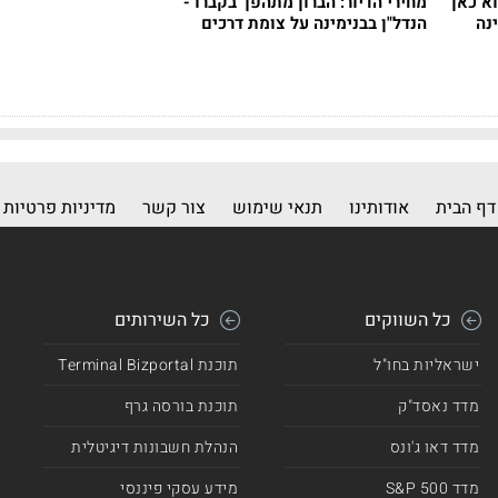
א כאן
מחירי הדיור: הברון מתהפך בקברו -
נה
הנדל"ן בבנימינה על צומת דרכים
דף הבית
אודותינו
תנאי שימוש
צור קשר
מדיניות פרטיות
כל השווקים
כל השירותים
ישראליות בחו"ל
תוכנת Terminal Bizportal
מדד נאסד"ק
תוכנת בורסה גרף
מדד דאו ג'ונס
הנהלת חשבונות דיגיטלית
מדד 500 S&P
מידע עסקי פיננסי