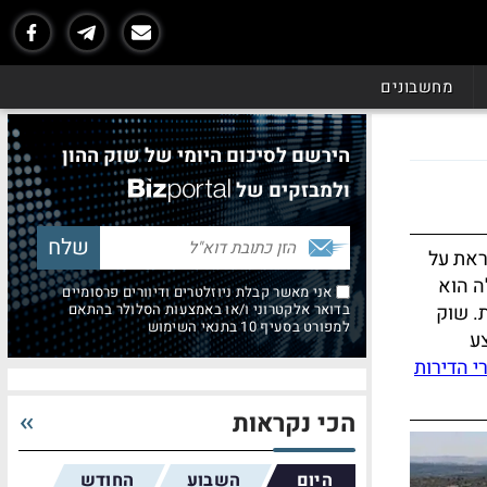
מחשבונים
הירשם לסיכום היומי של שוק ההון
ולמבזקים של
ראת על
ה הוא
אני מאשר קבלת ניוזלטרים ודיוורים פרסומיים
. שוק
בדואר אלקטרוני ו/או באמצעות הסלולר בהתאם
למפורט בסעיף 10 בתנאי השימוש
ע
י הדירות
הכי נקראות
היום
השבוע
החודש