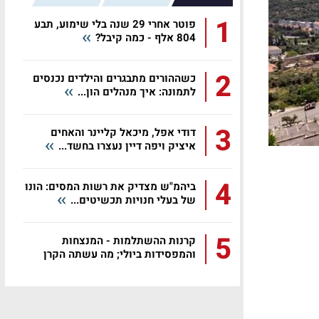
1
פוטר אחרי 29 שנה בלי שימוע, תבע
804 אלף - כמה קיבל?
2
כשההורים מתבגרים והילדים נכנסים
לתמונה: איך מנהלים הון...
3
דודי אפל, מיכאל קליינר והאחים
איציק ויפה דיין נעצרו בחשד...
4
ביהמ"ש מצדיק את רשות המסים: הונו
של בעלי חנויות תכשיטים...
5
קרנות ההשתלמות - המנצחות
והמפסידות ביולי; מה עשתה הקרן
שלכם?