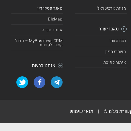
מניות ארביטראז'
מאגר פסקי דין
BizMap
טאבו ישיר
איתור חברה
נסח טאבו
MyBusiness CRM – ניהול
קשרי לקוחות
תשריט בניין
איתור כתובת
אנחנו ברשת
קשורת בע"מ ©
|
תנאי שימוש