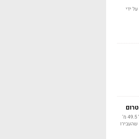
 במשחק על ידי
החברה שפיתחה משחק בו יוצרים משחקים, כזה שהפך כבר לרשת חברתית, דיווחה על שיא של 49.5 מ'
מה במשך השעות שהעבירו