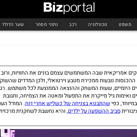
משפט
טכנולוגיה
רכב
נתוני מסחר
שער הדולר
ם אמריקאית שבה המשתמשים עצמם בונים את החוויות, ורוב 
ההכנסות נובעות ממכירת מטבע וירטואלי, ולכן המדדים שהשוק 
היומיים, שעות המשחק וההוצאה הממוצעת לכל משתמש. רגו
ים ואימות גיל מייקרת את התפעול ומאטה את הצמיחה, ותגובת
מיוחד, כפי
שהתבטא בצניחה של כשליש אחרי דוח
. המודל הע
יבורית
סביב ההשפעה על ילדים
, והיא נחשבת לשחקנית מרכזית