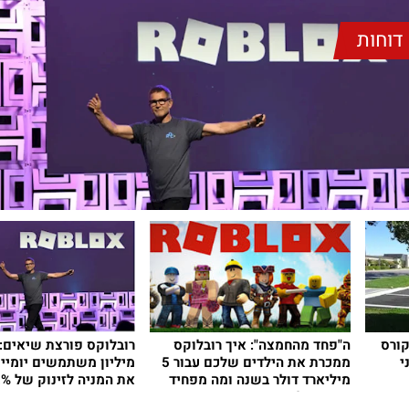
דוחות
קורס
ה"פחד מהחמצה": איך רובלוקס
י
ממכרת את הילדים שלכם עבור 5
מיליון משתמשים יומיי
מיליארד דולר בשנה ומה מפחיד
את המניה לזינוק של 22%
את הרגולטורים?