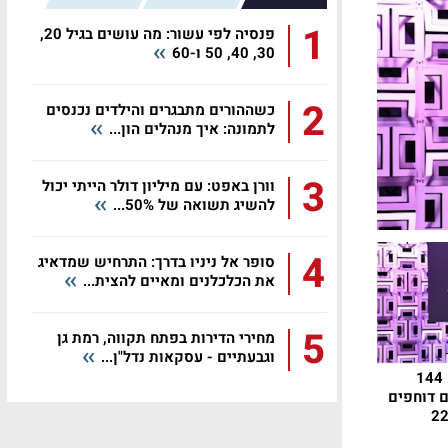
1
פנסיה לפי עשור: מה עושים בגיל 20,
30, 40, 50 ו-60
2
כשההורים מתבגרים והילדים נכנסים
לתמונה: איך מנהלים הון...
3
וורן באפט: עם מיליון דולר הייתי יכול
להשיג תשואה של 50%...
4
סופר אל ניניו בדרך: התרחיש שמדאיג
את הכלכלנים ומאיים להצית...
5
מחירי הדירות בפתח תקווה, רמת גן
וגבעתיים - עסקאות נדל"ן...
רובלוקס פורצת שיאים: 144
ם דוחפים