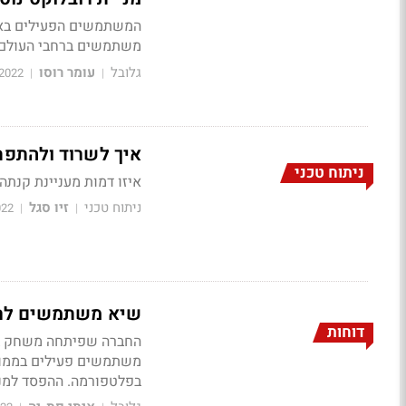
משתמשים ברחבי העולם עמדו על 4 מיליארד שע
גלובל
עומר רוסו
2022
|
|
איך לשרוד ולהתפת
ניתוח טכני
איזו דמות מעניינת קנתה אופציות CALL על אפל, ומ
ניתוח טכני
זיו סגל
022
|
|
שיא משתמשים לרובלו
דוחות
בפלטפורמה. ההפסד למניה: 24 סנט, בעוד האנליסטים ציפו 