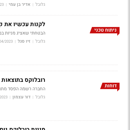
גלובל
אדיר בן עמי
23
|
|
לקנות עכשיו את קר
ניתוח טכני
הבטחתי שאציג מניות במצ
גלובל
זיו סגל
04/2023
|
|
רובלוקס בתוצאות חז
דוחות
החברה רשמה הפסד מתואם של 48 סנט על הכנסות של 0
גלובל
דור עצמון
2023
|
|
מניית רובלוקס נוסקת היו