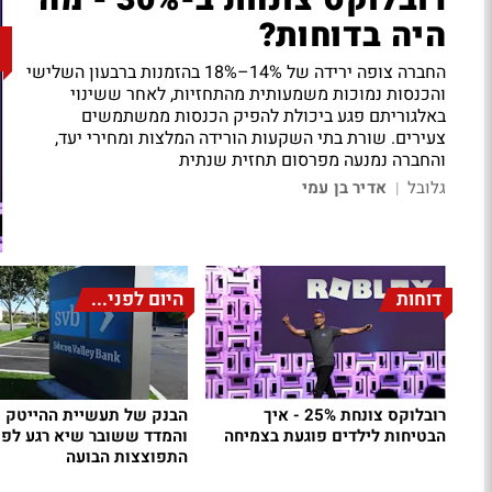
רובלוקס צונחת ב-30% - מה
היה בדוחות?
החברה צופה ירידה של 14%–18% בהזמנות ברבעון השלישי
והכנסות נמוכות משמעותית מהתחזיות, לאחר ששינוי
באלגוריתם פגע ביכולת להפיק הכנסות ממשתמשים
צעירים. שורת בתי השקעות הורידה המלצות ומחירי יעד,
והחברה נמנעה מפרסום תחזית שנתית
גלובל
אדיר בן עמי
|
דוחות
היום לפני...
רובלוקס צונחת 25% - איך
הבנק של תעשיית ההייטק 
הבטיחות לילדים פוגעת בצמיחה
והמדד ששובר שיא רגע לפנ
התפוצצות הבועה