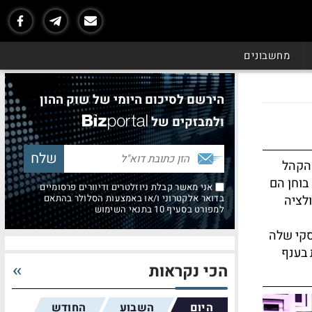
מחשבונים
הירשם לסיכום היומי של שוק ההון
ולמבזקים של
הקהל
בוחן הם
אני מאשר קבלת ניוזלטרים ודיוורים פרסומיים
לציה
בדואר אלקטרוני ו/או באמצעות הסלולר בהתאם
למפורט בסעיף 10 בתנאי השימוש
סקי שלה
 בענף
הכי נקראות
היום
השבוע
החודש