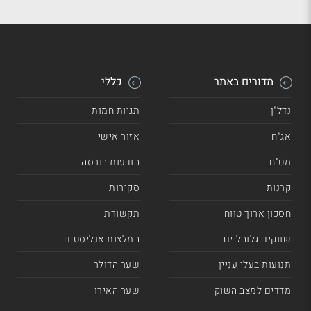
מדורים באתר
כללי
נדל"ן
תגיות חמות
אג"ח
אזור אישי
מט"ח
הודעות בורסה
קרנות
סקירות
חסכון ארוך טווח
תקשורת
שווקים גלובליים
המלצות אנליסטים
תנועות בעלי עניין
שער הדולר
מדדים למצב השוק
שער האירו