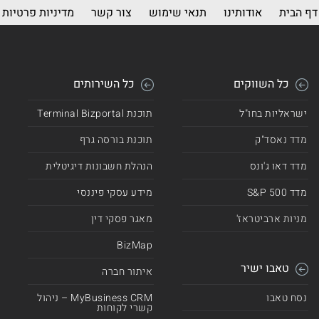
דף הבית
אודותינו
תנאי שימוש
צור קשר
מדיניות פרטיות
כל השווקים
כל השירותים
ישראליות בחו"ל
תוכנת Terminal Bizportal
מדד נאסד"ק
תוכנת בורסה גרף
מדד דאו ג'ונס
הנהלת חשבונות דיגיטלית
מדד 500 S&P
מידע עסקי פיננסי
מניות ארביטראז'
מאגר פסקי דין
BizMap
טאבו ישיר
איתור חברה
נסח טאבו
MyBusiness CRM – ניהול
קשרי לקוחות