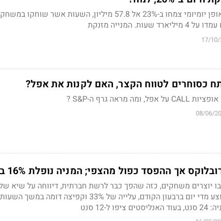
המשתמשים הפעילים באופן יומיומי צמחו ב-23% אל 57.8 מיליון, השעות אשר שוחקו
ות. המנייה מזנקת
17/10/
ח כסוחרים לטווח הקצר, האם לקנות את אפל?
ה מראה גרף ה-S&P ?
08/06/2
קס אך ההפסד כפול מהצפי; המניה נופלת 16% בטרום
משתמשים פעילים בממוצע מדי יום ברבעון הקודם, עלייה של 33% וקפיצה דו
ל-12 סנט