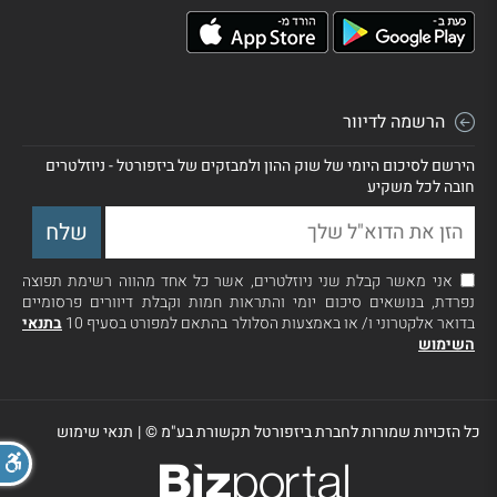
הרשמה לדיוור
הירשם לסיכום היומי של שוק ההון ולמבזקים של ביזפורטל - ניוזלטרים
חובה לכל משקיע
אני מאשר קבלת שני ניוזלטרים, אשר כל אחד מהווה רשימת תפוצה
נפרדת, בנושאים סיכום יומי והתראות חמות וקבלת דיוורים פרסומיים
בדואר אלקטרוני ו/ או באמצעות הסלולר בהתאם למפורט בסעיף 10
בתנאי
השימוש
כל הזכויות שמורות לחברת ביזפורטל תקשורת בע"מ ©
|
תנאי שימוש