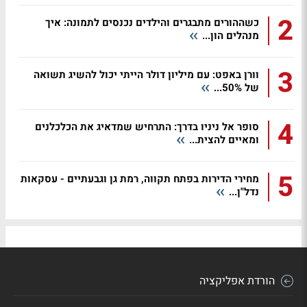
2
כשההורים מתבגרים והילדים נכנסים לתמונה: איך
מנהלים הון...
3
וורן באפט: עם מיליון דולר הייתי יכול להשיג תשואה
של 50%...
4
סופר אל ניניו בדרך: התרחיש שמדאיג את הכלכלנים
ומאיים להצית...
5
מחירי הדירות בפתח תקווה, רמת גן וגבעתיים - עסקאות
נדל"ן...
הורדת אפליקציה