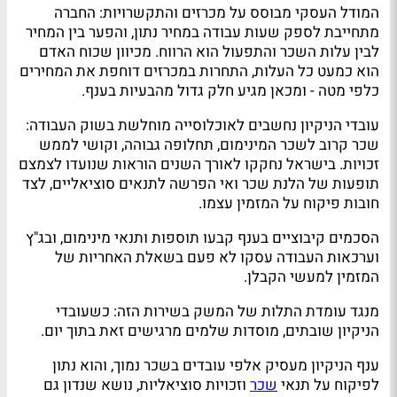
המודל העסקי מבוסס על מכרזים והתקשרויות: החברה
מתחייבת לספק שעות עבודה במחיר נתון, והפער בין המחיר
לבין עלות השכר והתפעול הוא הרווח. מכיוון שכוח האדם
הוא כמעט כל העלות, התחרות במכרזים דוחפת את המחירים
כלפי מטה - ומכאן מגיע חלק גדול מהבעיות בענף.
עובדי הניקיון נחשבים לאוכלוסייה מוחלשת בשוק העבודה:
שכר קרוב לשכר המינימום, תחלופה גבוהה, וקושי לממש
זכויות. בישראל נחקקו לאורך השנים הוראות שנועדו לצמצם
תופעות של הלנת שכר ואי הפרשה לתנאים סוציאליים, לצד
חובות פיקוח על המזמין עצמו.
הסכמים קיבוציים בענף קבעו תוספות ותנאי מינימום, ובג"ץ
וערכאות העבודה עסקו לא פעם בשאלת האחריות של
המזמין למעשי הקבלן.
מנגד עומדת התלות של המשק בשירות הזה: כשעובדי
הניקיון שובתים, מוסדות שלמים מרגישים זאת בתוך יום.
ענף הניקיון מעסיק אלפי עובדים בשכר נמוך, והוא נתון
לפיקוח על תנאי
שכר
וזכויות סוציאליות, נושא שנדון גם