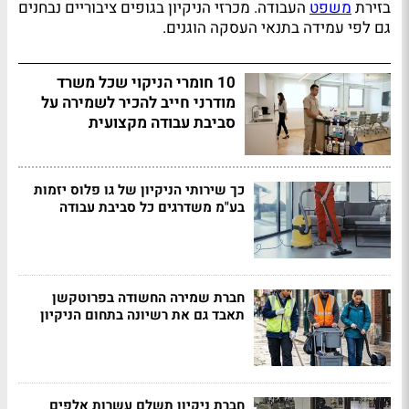
בזירת
משפט
העבודה. מכרזי הניקיון בגופים ציבוריים נבחנים
גם לפי עמידה בתנאי העסקה הוגנים.
10 חומרי הניקוי שכל משרד
מודרני חייב להכיר לשמירה על
סביבת עבודה מקצועית
כך שירותי הניקיון של גו פלוס יזמות
בע"מ משדרגים כל סביבת עבודה
חברת שמירה החשודה בפרוטקשן
תאבד גם את רשיונה בתחום הניקיון
חברת ניקיון תשלם עשרות אלפים