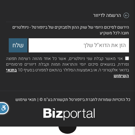
הרשמה לדיוור
הירשם לסיכום היומי של שוק ההון ולמבזקים של ביזפורטל - ניוזלטרים
חובה לכל משקיע
אני מאשר קבלת שני ניוזלטרים, אשר כל אחד מהווה רשימת תפוצה
נפרדת, בנושאים סיכום יומי והתראות חמות וקבלת דיוורים פרסומיים
בדואר אלקטרוני ו/ או באמצעות הסלולר בהתאם למפורט בסעיף 10
בתנאי
השימוש
כל הזכויות שמורות לחברת ביזפורטל תקשורת בע"מ ©
|
תנאי שימוש