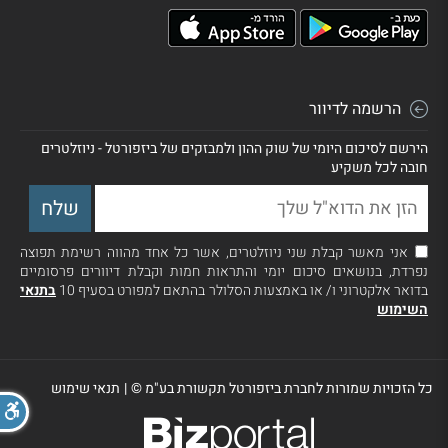
הרשמה לדיוור
הירשם לסיכום היומי של שוק ההון ולמבזקים של ביזפורטל - ניוזלטרים
חובה לכל משקיע
אני מאשר קבלת שני ניוזלטרים, אשר כל אחד מהווה רשימת תפוצה
נפרדת, בנושאים סיכום יומי והתראות חמות וקבלת דיוורים פרסומיים
בדואר אלקטרוני ו/ או באמצעות הסלולר בהתאם למפורט בסעיף 10
בתנאי
השימוש
כל הזכויות שמורות לחברת ביזפורטל תקשורת בע"מ ©
|
תנאי שימוש