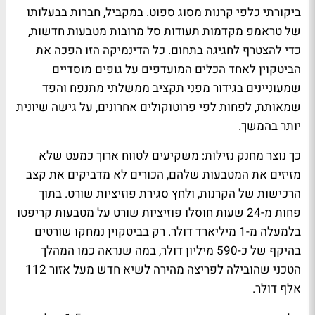
ביקורתי כלפי קרנות מסוג ספוט. במקביל, חברות בבעלותו
של טראמפ מקדמות תעודות סל מרובות מטבעות חדשות,
כדי להצטרף לחגיגה בתחום. כל הדינמיקה הזו הפכה את
הביטקוין לאחד הכלים המועדפים על גופים מוסדיים
שמעוניינים בגידור מפני תקציב ממשלתי מתנפח והפד
שמאותת, לפחות לפי פרוטוקולים אחרונים, על גישה שיונית
יותר בהמשך.
כך נוצר מחנק נזילות: משקיעים לטווח ארוך כמעט שלא
מזיזים את המטבעות שלהם, הכורים לא מדביקים את קצב
הרכישות של הקרנות, ולחץ סגירת פוזיציות שורט. בתוך
פחות מ-24 שעות חוסלו פוזיציות שורט על מטבעות קריפטו
בלמעלה מ-1 מיליארד דולר. רק בביטקוין נמחקו שורטים
בהיקף של כ-590 מיליון דולר, במה שנראה כמו המהלך
הטכני שהובילה לפריצה מהירה לשיא חדש מעל אזור 112
אלף דולר.