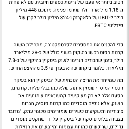
הטוב ביותר אי פעם של זרימת כספים חיובית, עם לא פחות
מ-1.18 מיליארד דולר שזרמו פנימה, מתוכם 448 מיליון
דולר ל-IBIT של בלאקרוק ו-324 מיליון דולר לקרן של
פידליטי FBTC.
כדי להכניס את המספרים לפרספקטיבה, מתחילת השנה
קרנות הפוט רכשו ביטקוין בשווי כולל של כ-28 מיליארד
דולר, בזמן שהכורים הזרימו לשוק ביטקוין בהיקף של כ-7.8
מיליארד, כלומר ביקוש שהוא בערך פי 3.5 מההיצע החדש.
מה שמייחד את הריצה הנוכחית של הביטקוין הוא בעיקר
הכסף המוסדי שמזין אותה. שלא כמו בגלי עליות קודמים,
הפעם אלה לא רק משקיעים קמעונאיים שמניעים את
השוק, אלא גופים מוסדיים כמו קרנות פנסיה, חברות
ציבוריות ומשקיעים כשירים שמזרימים סכומי עתק. ״מדובר
בצבירה בלתי פוסקת של ביטקוין על ידי שחקנים מוסדיים
גדולים, שרוכשים כמויות עצומות ומייבשים את הנזילות