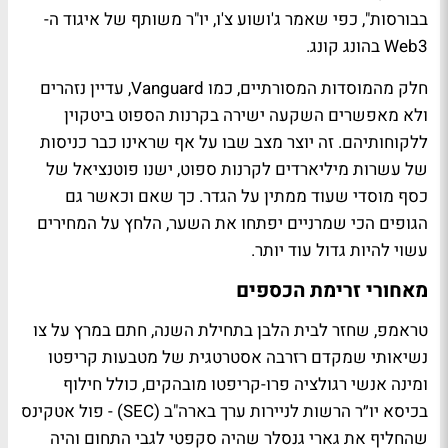
בבורסות", כפי שאמר ג'ושוע צ'ו, יו"ר משותף של איגוד ה-
Web3 בהונג קונג.
חלק מהמוסדות המסורתיים, כמו Vanguard, עדיין נזהרים
ולא מאפשרים השקעה ישירה בקרנות הספוט ביטקוין
ללקוחותיהם. זה יוצר מצב שבו על אף שראינו כבר כניסות
של עשרות מיליארדים לקרנות ספוט, ישנו פוטנציאל של
כסף מוסדי שעוד ממתין על הגדר. כך שאם וכאשר גם
הגופים הכי שמרניים יפתחו את השער, הלחץ על המחירים
עשוי להיות גדול עוד יותר.
מאחורי זרימת הכספים
טראמפ, שחזר לבית הלבן בתחילת השנה, חתם במרץ על צו
נשיאותי שמקדם רזרבה אסטרטגית של מטבעות קריפטו
ומינה אנשי רגולציה פרו-קריפטו מובהקים, כולל חילוף
בכיסא יו״ר הרשות לניירות ערך בארה"ב (SEC) - פול אטקינס
שהחליף את גארי גנסלר שהיה סקפטי לגבי התחום והיה